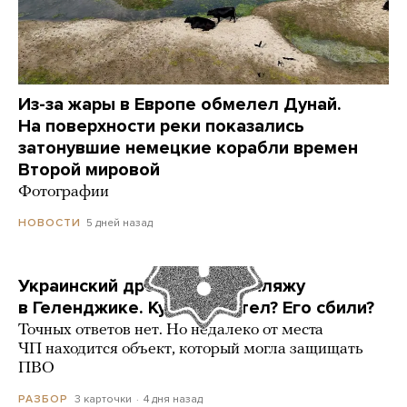
Из-за жары в Европе обмелел Дунай.
На поверхности реки показались
затонувшие немецкие корабли времен
Второй мировой
Фотографии
5 дней назад
НОВОСТИ
Украинский дрон попал по пляжу
в Геленджике. Куда он летел? Его сбили?
Точных ответов нет. Но недалеко от места
ЧП находится объект, который могла защищать
ПВО
3 карточки
4 дня назад
РАЗБОР