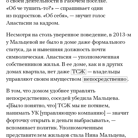
о своей деятельности в Рабочем поселке.
«Об че тушить-то?» — спрашивает один
из подростков. «Об себя», — звучит голос
Анастасии за кадром.
Несмотря на столь уверенное поведение, в 2013-м
у Мальцевой не было в доме даже формального
статуса, да и нынешняя должность почти
символическая. Анастасия — уполномоченная
собственников жилья. В ее доме, как и в других
домах квартала, нет даже
ТСЖ
— владельцы
управляют своим имуществом
непосредственно
.
В том, что домом удобнее управлять
непосредственно, соседей убедила Мальцева.
«[Было понятно, что] ТСЖ мы не потянем,
нанимать УК [управляющую компанию] — значит
форточку открыть и деньги выбрасывать», —
вспоминает политик. Уполномоченным
представителем жильцов стала Нина Мальцева,