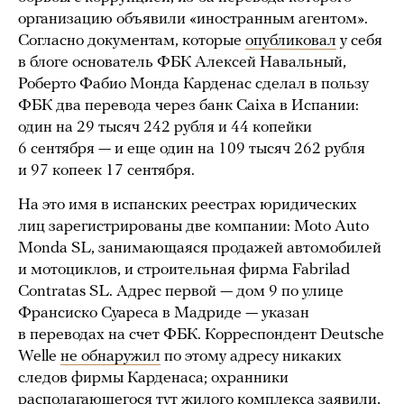
организацию объявили «иностранным агентом».
Согласно документам, которые
опубликовал
у себя
в блоге основатель ФБК Алексей Навальный,
Роберто Фабио Монда Карденас сделал в пользу
ФБК два перевода через банк Caixa в Испании:
один на 29 тысяч 242 рубля и 44 копейки
6 сентября — и еще один на 109 тысяч 262 рубля
и 97 копеек 17 сентября.
На это имя в испанских реестрах юридических
лиц зарегистрированы две компании: Moto Auto
Monda SL, занимающаяся продажей автомобилей
и мотоциклов, и строительная фирма Fabrilad
Contratas SL. Адрес первой — дом 9 по улице
Франсиско Суареса в Мадриде — указан
в переводах на счет ФБК. Корреспондент Deutsche
Welle
не обнаружил
по этому адресу никаких
следов фирмы Карденаса; охранники
располагающегося тут жилого комплекса заявили,