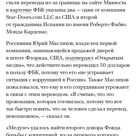
стали переводы из-за границы: на сайте Минюста
в
карточке
ФБК указаны два — один от компании
Star-Doors.com LLC из США и второй
от гражданина Испании по имени Роберто Фабио
Монда Карденас.
Россиянин Юрий Маслихов, владелец первой
компании, занимающейся продажей дверей
в штате Флорида, США,
подтвердил
«Открытым
медиа», что действительно переводил 50 долларов
в пользу ФБК, потому что его «не устраивает
ситуация с коррупцией в России». Также Маслихов
пожаловался, что ему и его сотрудникам угрожают
в связи с этим переводом. «Я считаю, что это
провокация, которая готовилась, потому что вот
так быстро понять, что за человек сделал перевод,
невозможно», — сказал он.
«Медузе» удалось найти второго донора Фонда
борьбы с коррупцией, из-за перевода которого