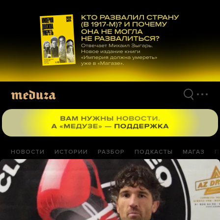
Перейти
к
материалам
НОВОСТИ
ИСТОРИИ
РАЗБОР
ПОДКАСТЫ
МАГАЗ
П