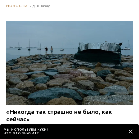
2 дня назад
НОВОСТИ
«Никогда так страшно не было, как
сейчас»
Лето 2026 года в Крыму. Вот каким его запомнят
МЫ ИСПОЛЬЗУЕМ КУКИ!
жители полуострова — без топлива, электричества,
ЧТО ЭТО ЗНАЧИТ?