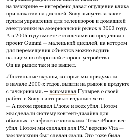
на тачскрине — интерфейс давал ощущение клика
при нажатии на дисплей. Sony выпустила такие
пульты управления для телевизоров и домашней
электроники на американский рынок в 2002 году.
А в 2004 году вместе с коллегами он представил
проект Gummi — маленький дисплей, на котором
для перемещения объектов можно водить
пальцем по оборотной стороне устройства.
Он на рынок так и не вышел.
«Тактильные экраны, которые мы придумали
в начале 2000-х годов, вышли на рынок в продукте
с тачскринами, —
вспоминал
Пупырев о своей
работе в Sony в интервью изданию vc.ru.
— А потом пришел iPhone и всех убил. Потом
мы сделали систему контент-дизайна для
обычных телефонов с кнопками. Тоже iPhone все
убил. Потом мы сделали для PSP версию Vita —
там тачскрин был сделан сзади. Это тоже была