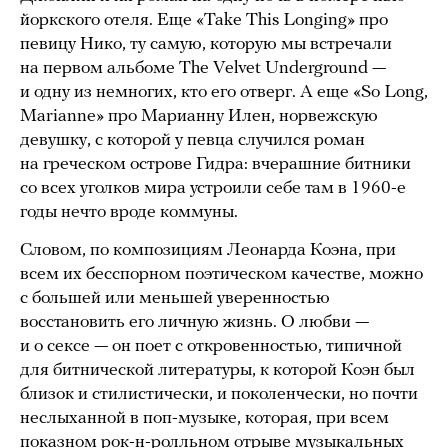
йоркского отеля. Еще «Take This Longing» про
певицу Нико, ту самую, которую мы встречали
на первом альбоме The Velvet Underground —
и одну из немногих, кто его отверг. А еще «So Long,
Marianne» про Марианну Илен, норвежскую
девушку, с которой у певца случился роман
на греческом острове Гидра: вчерашние битники
со всех уголков мира устроили себе там в 1960-е
годы нечто вроде коммуны.
Словом, по композициям Леонарда Коэна, при
всем их бесспорном поэтическом качестве, можно
с большей или меньшей уверенностью
восстановить его личную жизнь. О любви —
и о сексе — он поет с откровенностью, типичной
для битнической литературы, к которой Коэн был
близок и стилистически, и поколенчески, но почти
неслыханной в поп-музыке, которая, при всем
показном рок-н-ролльном отрыве музыкальных