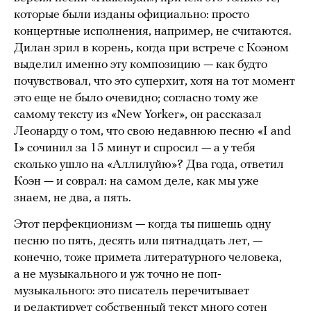
которые были изданы официально: просто
концертные исполнения, например, не считаются.
Дилан зрил в корень, когда при встрече с Коэном
выделил именно эту композицию — как будто
почувствовал, что это суперхит, хотя на тот момент
это еще не было очевидно; согласно тому же
самому тексту из «New Yorker», он рассказал
Леонарду о том, что свою недавнюю песню «I and
I» сочинил за 15 минут и спросил — а у тебя
сколько ушло на «Аллилуйю»? Два года, ответил
Коэн — и соврал: на самом деле, как мы уже
знаем, не два, а пять.
Этот перфекционизм — когда ты пишешь одну
песню по пять, десять или пятнадцать лет, —
конечно, тоже примета литературного человека,
а не музыкального и уж точно не поп-
музыкального: это писатель перечитывает
и редактирует собственный текст много сотен