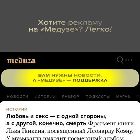
Перейти
к
материалам
НОВОСТИ
ИСТОРИИ
РАЗБОР
ПОДКАСТЫ
МАГАЗ
П
ИСТОРИИ
Любовь и секс — с одной стороны,
а с другой, конечно, смерть
Фрагмент книги
Льва Ганкина, посвященный Леонарду Коэну.
У музыканта выходит посмертный альбом