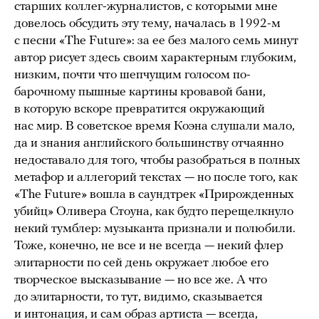
старших коллег-журналистов, с которыми мне
довелось обсудить эту тему, началась в 1992-м
с песни «The Future»: за ее без малого семь минут
автор рисует здесь своим характерным глубоким,
низким, почти что шепчущим голосом по-
барочному пышные картины кровавой бани,
в которую вскоре превратится окружающий
нас мир. В советское время Коэна слушали мало,
да и знания английского большинству отчаянно
недоставало для того, чтобы разобраться в полных
метафор и аллегорий текстах — но после того, как
«The Future» вошла в саундтрек «Прирожденных
убийц» Оливера Стоуна, как будто перещелкнуло
некий тумблер: музыканта признали и полюбили.
Тоже, конечно, не все и не всегда — некий флер
элитарности по сей день окружает любое его
творческое высказывание — но все же. А что
до элитарности, то тут, видимо, сказывается
и интонация, и сам образ артиста — всегда,