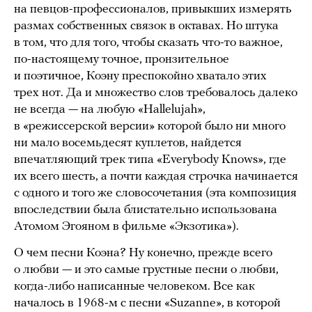
на певцов-профессионалов, привыкших измерять
размах собственных связок в октавах. Но штука
в том, что для того, чтобы сказать что-то важное,
по-настоящему точное, пронзительное
и поэтичное, Коэну преспокойно хватало этих
трех нот. Да и множество слов требовалось далеко
не всегда — на любую «Hallelujah»,
в «режиссерской версии» которой было ни много
ни мало восемьдесят куплетов, найдется
впечатляющий трек типа «Everybody Knows», где
их всего шесть, а почти каждая строчка начинается
с одного и того же словосочетания (эта композиция
впоследствии была блистательно использована
Атомом Эгояном в фильме «Экзотика»).
О чем песни Коэна? Ну конечно, прежде всего
о любви — и это самые грустные песни о любви,
когда-либо написанные человеком. Все как
началось в 1968-м с песни «Suzanne», в которой