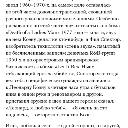
звезд 1960–1970-х, на самом деле оставалась
по этой части довольно травоядной, скованной
разного рода неловкими умолчаниями. Особенно
рискованно по этой части звучат тексты с альбома
«Death of a Ladies Man» 1977 года — кстати, звук
на нем Коэну делал не кто-нибудь, а Фил Спектор,
изобретатель технологии «стена звука», памятный
по бесчисленным записям девичьих R&B-групп
1960-х и по оркестровым аранжировкам
битловского альбома «Let It Be». Ныне
отбывающий срок за убийство, Спектор уже тогда
вел себя специфически: однажды он заявился
к Леонарду Коэну в четыре часа утра с бутылкой
вина в одной руке и револьвером в другой,
приставил оружие к шее нашего героя и сказал:
«Леонард, я люблю тебя!». — «Я очень на это
надеюсь», — осторожно ответил Коэн.
Итак, любовь и секс — с одной стороны, а с другой,