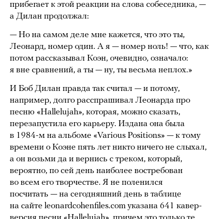
прибегает к этой реакции на слова собеседника, —
а Дилан продолжал:
— Но на самом деле мне кажется, что это ты,
Леонард, номер один. А я — номер ноль! — что, как
потом рассказывал Коэн, очевидно, означало:
я вне сравнений, а ты — ну, ты весьма неплох.»
И Боб Дилан правда так считал — и потому,
например, долго расспрашивал Леонарда про
песню «Hallelujah», которая, можно сказать,
перезапустила его карьеру. Издана она была
в 1984-м на альбоме «Various Positions» — к тому
времени о Коэне пять лет никто ничего не слыхал,
а он возьми да и вернись с треком, который,
вероятно, по сей день наиболее востребован
во всем его творчестве. Я не поленился
посчитать — на сегодняшний день в таблице
на сайте leonardcohenfiles.com указана 641 кавер-
версия песни «Hallelujah», причем это только те,