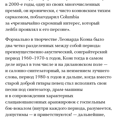
в 2000-е годы, одну из своих многочисленных
премий, он иронически, с чисто коэновским тихим
сарказмом, поблагодарил Columbia
за «чрезвычайно скромный интерес, который
лейбл проявлял к его персоне».
Формально в творчестве Леонарда Коэна было
два четко разделенных между собой периода:
преимущественно акустический, сонграйтерский
период 1960–1970-х годов, Коэн тогда в самом
деле играл в том числе и на дилановском поле —
и салонно-синтезаторный, за неимением лучшего
слова, период 1980-х годов и дальше, когда вместо
старой доброй гитары певец стал исполнять свои
песни под синтезатор, драм-машины
и в сопровождении характерных
слащавошансонных аранжировок с госпельным
бэк-вокалом (внутри каждого периода, разумеется,
допустимы — и приветствуются! — дальнейшие,