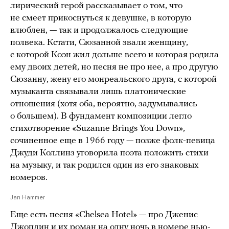
лирический герой рассказывает о том, что
не смеет прикоснуться к девушке, в которую
влюблен, — так и продолжалось следующие
полвека. Кстати, Сюзанной звали женщину,
с которой Коэн жил дольше всего и которая родила
ему двоих детей, но песня не про нее, а про другую
Сюзанну, жену его монреальского друга, с которой
музыканта связывали лишь платонические
отношения (хотя оба, вероятно, задумывались
о большем). В фундамент композиции легло
стихотворение «Suzanne Brings You Down»,
сочиненное еще в 1966 году — позже фолк-певица
Джуди Коллинз уговорила поэта положить стихи
на музыку, и так родился один из его знаковых
номеров.
Jan Hammer
Еще есть песня «Chelsea Hotel» — про Дженис
Джоплин и их роман на одну ночь в номере нью-