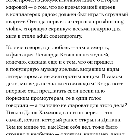
Коэн прочел в документальной книге о Второй
мировой — о том, что во время казней евреев
в концлагерях рядом должен был играть струнный
квартет. Отсюда первая же строчка про «burning
violin», «горящую скрипку»; весьма недурно для
хита в стиле adult contemporary.
Короче говоря, где любовь — там и смерть,
и фиксация Леонарда Коэна на последней,
конечно, связана еще и с тем, что он пришел
в популярную музыку зрелым, видавшим виды
литератором, а не желторотым юнцом. В самом
деле, мы ведь не знали его молодым! Когда поэт
впервые стал предлагать свои песни нью-
йоркским промоутерам, те в один голос
говорили — а ты точно не староват для этого дела?
Только Джон Хаммонд в него поверил — тот
самый, кстати, который ранее открыл и Дилана.
Тем не менее то, как Коэн себя вел, тоже было
странно и необычно — с трудом, например, давал