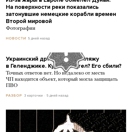
Из-за жары в Европе обмелел Дунай.
На поверхности реки показались
затонувшие немецкие корабли времен
Второй мировой
Фотографии
5 дней назад
НОВОСТИ
Украинский дрон попал по пляжу
в Геленджике. Куда он летел? Его сбили?
Точных ответов нет. Но недалеко от места
ЧП находится объект, который могла защищать
ПВО
3 карточки
5 дней назад
РАЗБОР