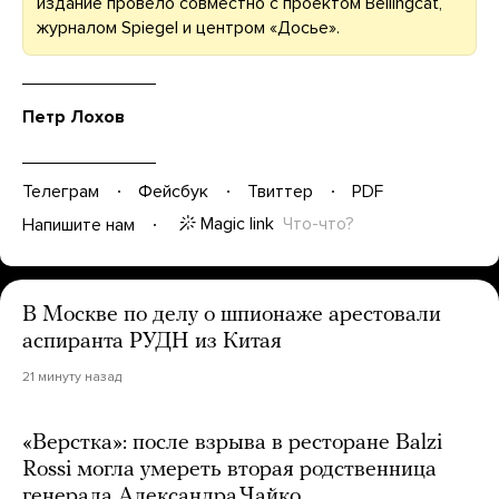
издание провело совместно с проектом Bellingcat,
журналом Spiegel и центром «Досье».
Петр Лохов
Телеграм
Фейсбук
Твиттер
PDF
Magic link
Что-что?
Напишите нам
В Москве по делу о шпионаже арестовали
аспиранта РУДН из Китая
21 минуту назад
«Верстка»: после взрыва в ресторане Balzi
Rossi могла умереть вторая родственница
генерала Александра Чайко