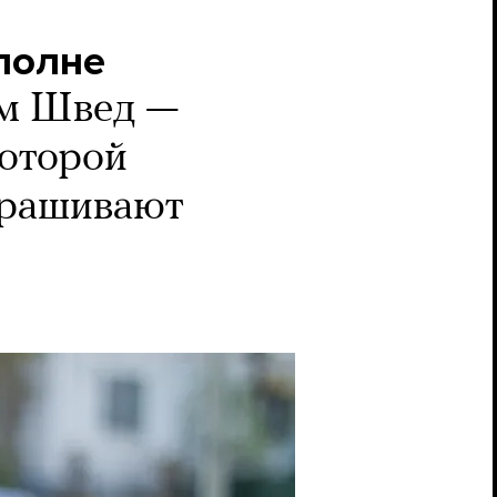
полне
м Швед —
которой
крашивают