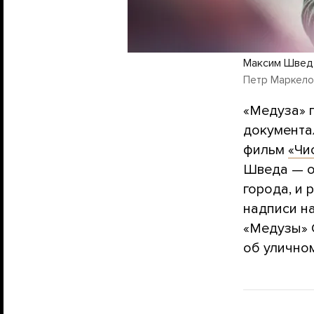
Максим Швед
Петр Маркело
«Медуза» 
документа
фильм
«Чи
Шведа — о
города, и
надписи н
«Медузы» 
об уличном