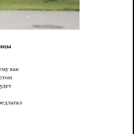
лицы
ему как
лстом
будет
редлагал