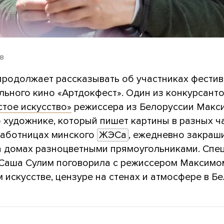
в
продолжает рассказывать об участниках фести
льного кино «Артдокфест». Один из конкурсант
стое искусство»
режиссера из Белоруссии Макс
 художнике, который пишет картины в разных ч
 работницах минского
ЖЭСа
, ежедневно закра
а домах разноцветными прямоугольниками. Спе
Саша Сулим поговорила с режиссером Максим
 искусстве, цензуре на стенах и атмосфере в Бе