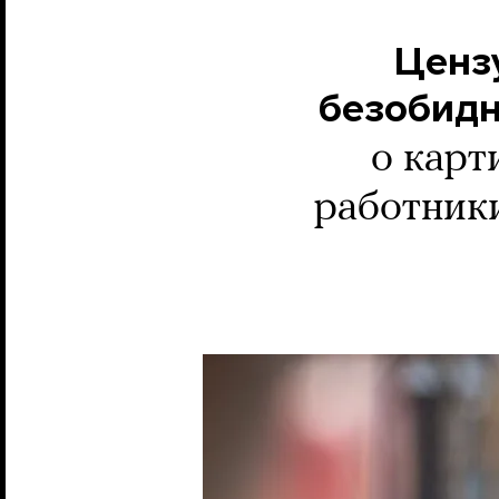
Ценз
безобид
о карт
работник