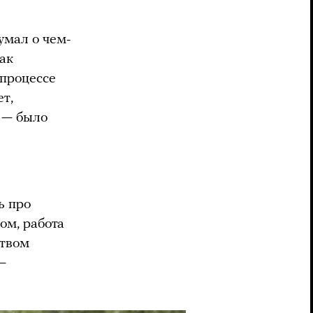
умал о чем-
как
 процессе
ет,
, — было
ь про
ом, работа
ством
—