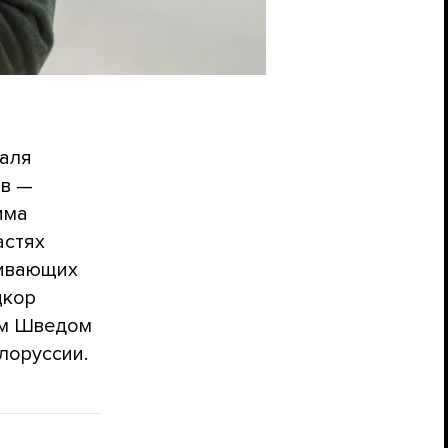
валя
ов —
има
астях
шивающих
цкор
ом Шведом
лоруссии.