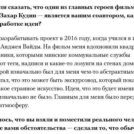
и сказать, что один из главных героев филь
Захар Кудин — является вашим соавтором, ка
зработке идеи?
разрабатывать проект в
2016 году, когда учился в
 Анджея Вайды. На фильм меня вдохновили квад
ьники, которыми минские коммунальные службы
т теги, надписи и какие-то лозунги на стенах дом
рой изначально был для меня чем-то абстрактным
гал, что это может быть экскурсовод, который пок
акое странное искусство. Идеи, что это будет имен
изначально не было. Главным для меня было пере
 атмосферу.
ось, что вы взяли и поместили реального че
е вами обстоятельства — сделали то, что обы