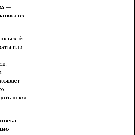
ма —
кова его
 польской
раты или
ов.
.
азывает
но
дать некое
ловека
чно