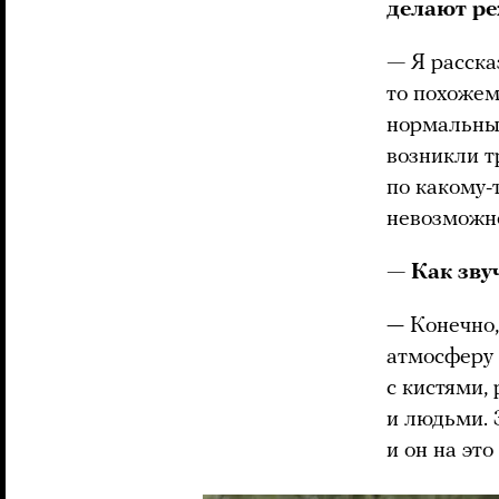
делают ре
—
Я расска
то похожем
нормальный
возникли тр
по какому-
невозможн
— Как зву
— Конечно,
атмосферу 
с кистями,
и людьми.
и он на это