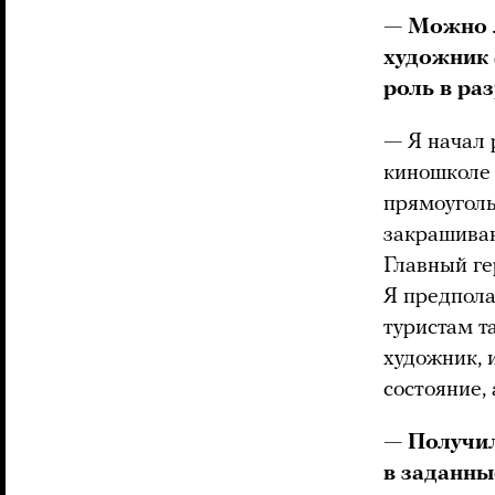
— Можно л
художник 
роль в ра
—
Я начал 
киношколе
прямоугол
закрашиваю
Главный ге
Я предпола
туристам т
художник, 
состояние,
— Получил
в заданны