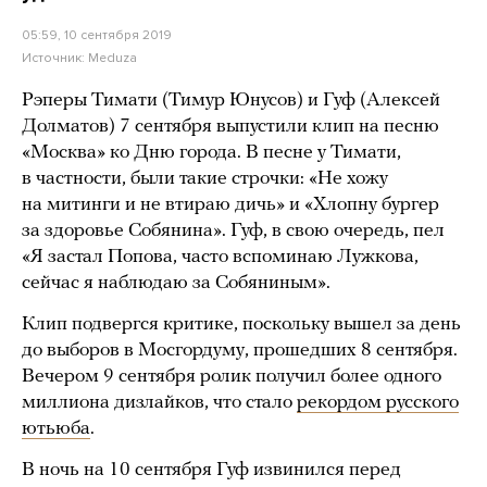
05:59, 10 сентября 2019
Источник:
Meduza
Рэперы Тимати (Тимур Юнусов) и Гуф (Алексей
Долматов) 7 сентября выпустили клип на песню
«Москва» ко Дню города. В песне у Тимати,
в частности, были такие строчки: «Не хожу
на митинги и не втираю дичь» и «Хлопну бургер
за здоровье Собянина». Гуф, в свою очередь, пел
«Я застал Попова, часто вспоминаю Лужкова,
сейчас я наблюдаю за Собяниным».
Клип подвергся критике, поскольку вышел за день
до выборов в Мосгордуму, прошедших 8 сентября.
Вечером 9 сентября ролик получил более одного
миллиона дизлайков, что стало
рекордом русского
ютьюба
.
В ночь на 10 сентября Гуф извинился перед