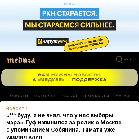
Перейти
к
материалам
НОВОСТИ
ИСТОРИИ
РАЗБОР
ПОДКАСТЫ
МАГАЗ
П
НОВОСТИ
«*** буду, я не знал, что у нас выборы
мэра». Гуф извинился за ролик о Москве
с упоминанием Собянина, Тимати уже
удалил клип