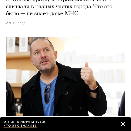
слышали в разных частях города. Что это
было — не знает даже МЧС
2 дня назад
Секретное ИИ-устройство OpenAI — это
МЫ ИСПОЛЬЗУЕМ КУКИ!
ЧТО ЭТО ЗНАЧИТ?
умная колонка в форме пончика. Дизайн