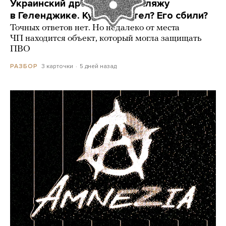
Украинский дрон попал по пляжу
в Геленджике. Куда он летел? Его сбили?
Точных ответов нет. Но недалеко от места
ЧП находится объект, который могла защищать
ПВО
3 карточки
5 дней назад
РАЗБОР