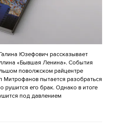
 Галина Юзефович рассказывает
ллина «Бывшая Ленина». События
ольшом поволжском райцентре
л Митрофанов пытается разобраться
о рушится его брак. Однако в итоге
ушится под давлением