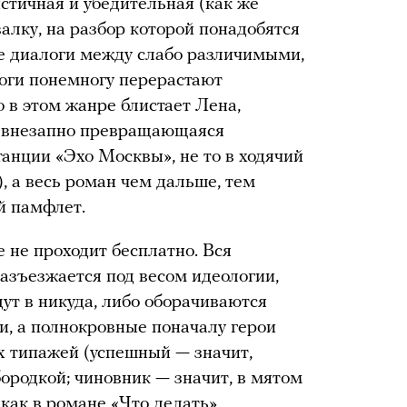
стичная и убедительная (как же
валку, на разбор которой понадобятся
ые диалоги между слабо различимыми,
оги понемногу перерастают
 в этом жанре блистает Лена,
а внезапно превращающаяся
анции «Эхо Москвы», не то в ходячий
, а весь роман чем дальше, тем
й памфлет.
 не проходит бесплатно. Вся
азъезжается под весом идеологии,
ут в никуда, либо оборачиваются
, а полнокровные поначалу герои
 типажей (успешный — значит,
бородкой; чиновник — значит, в мятом
 как в романе «Что делать»,