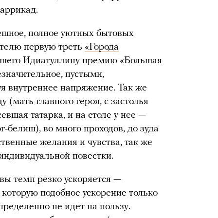
аррикад.
ешное, полное уютных бытовых
ателю первую треть
«Города
есшего Идиатуллину премию «Большая
езначительное, пустыми,
 внутреннее напряжение. Так же
 (мать главного героя, с застолья
евшая татарка, и на столе у нее —
-белиш), во много проходов, до зуда
венные желания и чувства, так же
 индивидуальной повестки.
авы темп резко ускоряется —
 которую подобное ускорение только
пределенно не идет на пользу.