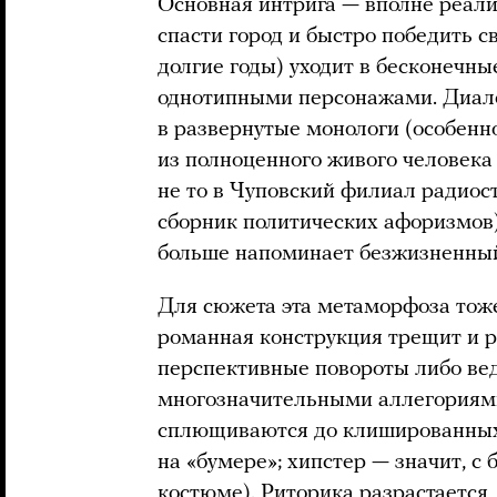
Основная интрига — вполне реали
спасти город и быстро победить с
долгие годы) уходит в бесконечн
однотипными персонажами. Диал
в развернутые монологи (особенно
из полноценного живого человек
не то в Чуповский филиал радиост
сборник политических афоризмов)
больше напоминает безжизненны
Для сюжета эта метаморфоза тоже
романная конструкция трещит и р
перспективные повороты либо вед
многозначительными аллегориями
сплющиваются до клишированных
на «бумере»; хипстер — значит, с 
костюме). Риторика разрастается,