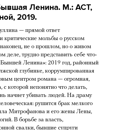
ывшая Ленина. М.: АСТ,
ой, 2019.
ллина — прямой ответ
и критические мольбы о русском
наконец, не о прошлом, но о живом
ом деле, трудно представить себе что-
 «Бывшей Ленина»: 2019 год, районный
олжской глубинке, коррумпированная
овым центром романа — огромная,
, с которой непонятно что делать,
день начнет убивать людей. На драму
еловеческая: рушится брак мелкого
ила Митрофанова и его жены Лены,
гий. В борьбе за власть,
онной свалки, бывшие супруги