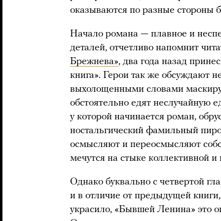
оказываются по разные стороны б
Начало романа — плавное и несп
деталей, отчетливо напомнит чит
Брежнева»
, два года назад прин
книга». Герои так же обсуждают н
выхолощенными словами маскируя
обстоятельно едят неслучайную еду
у которой начинается роман, обрус
ностальгический фамильный пирог
осмысляют и переосмысляют собст
мечутся на стыке коллективной и
Однако буквально с четвертой гл
и в отличие от предыдущей книги,
украсило, «Бывшей Ленина» это о