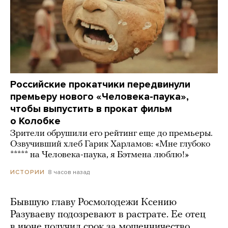
Российские прокатчики передвинули
премьеру нового «Человека-паука»,
чтобы выпустить в прокат фильм
о Колобке
Зрители обрушили его рейтинг еще до премьеры.
Озвучивший хлеб Гарик Харламов: «Мне глубоко
***** на Человека-паука, я Бэтмена люблю!»
8 часов назад
ИСТОРИИ
Бывшую главу Росмолодежи Ксению
Разуваеву подозревают в растрате. Ее отец
в июне получил срок за мошенничество