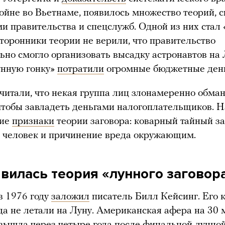
войне во Вьетнаме, появилось множество теорий, 
ми правительства и спецслужб. Одной из них стал
Сторонники теории не верили, что правительство
ьно смогло организовать высадку астронавтов на 
унную гонку»
потратили
огромные бюджетные день
читали, что некая группа лиц злонамеренно обма
чтобы завладеть деньгами налогоплательщиков. 
кие
признаки
теории заговора: коварный тайный з
 человек и причинение вреда окружающим.
явилась теория «лунного заговор
в 1976 году
заложил
писатель Билл Кейсинг. Его 
а не летали на Луну. Американская афера на 30
вышла через четыре года после финальной лунной