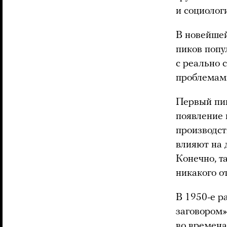
и социоло
В новейшей
пиков попу
с реально
проблемам
Первый пик
появление
производст
влияют на 
Конечно, т
никакого о
В 1950-е р
заговором»
во времена