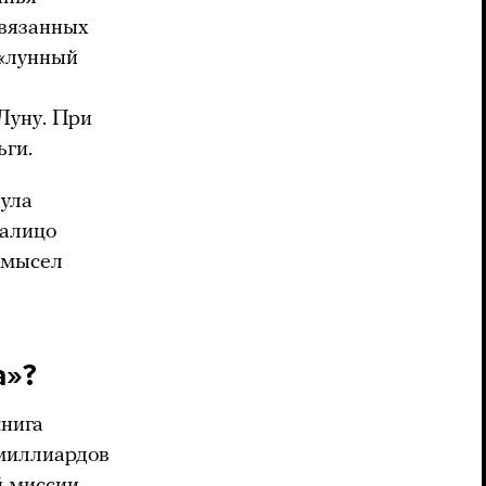
связанных
 «лунный
Луну. При
ги.
нула
Налицо
амысел
а»?
книга
 миллиардов
 миссии.