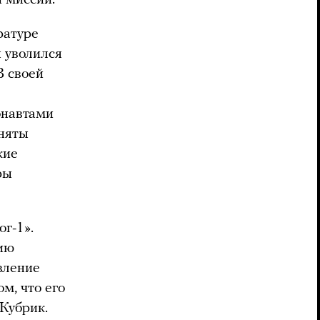
ратуре
 уволился
В своей
онавтами
сняты
кие
ры
г-1».
ию
вление
м, что его
Кубрик.