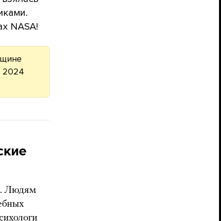
иками.
ах NASA!
вщине
я 2024
ские
и. Людям
ебных
психологи