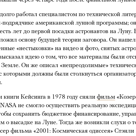
долго работал специалистом по технической лите
-подрядчике американской лунной программы; он
шесть лет до первой посадки астронавтов на Луну. 
аложил основу будущей теории заговора. Он нашел
нные «нестыковки» на видео и фото, снятых астр
 высказал идею о том, что все материалы были от
а Земле. Он же описал «непреодолимые» техничес
 с которыми должны были столкнуться организато
.
 книги Кейсинга в 1978 году сняли
фильм
«Козеро
 NASA не смогло осуществить реальную экспедиц
тобы сохранить бюджетное финансирование, упра
м о высадке на Луне. Тогда же возникли слухи о то
сер фильма «2001: Космическая одиссея» Стэнли 