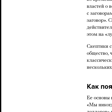
властей о 
с заговора
заговор». 
действител
этом на «л
Скептики с
общество, 
классичес
нескольких
Как по
Ее основы 
«Мы никогд
долларов» 