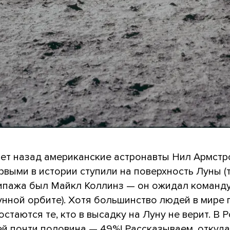
лет назад американские астронавты Нил Армстро
выми в истории ступили на поверхность Луны (
ипажа был Майкл Коллинз — он ожидал команд
унной орбите). Хотя большинство людей в мире 
 остаются те, кто в высадку на Луну не верит. В 
ей
почти половина
— 49%! Рассказываем, откуда