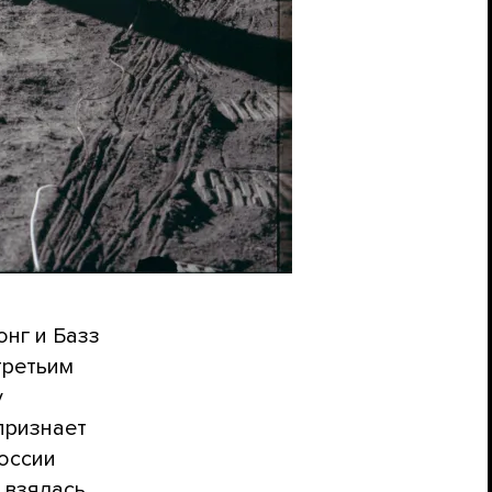
нг и Базз
третьим
у
признает
России
 взялась