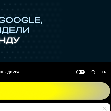
EN
ЩЬ ДРУГА