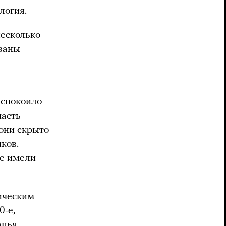
ология.
несколько
язаны
еспокоило
часть
 они скрыто
ков.
не имели
ическим
0-е,
анья