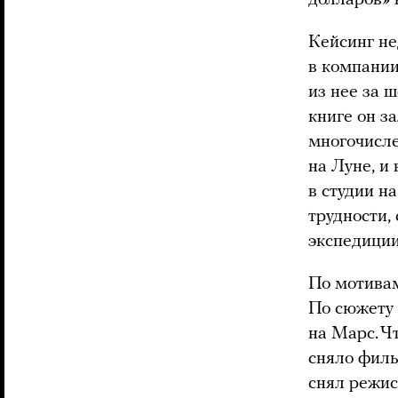
Кейсинг не
в компании
из нее за 
книге он з
многочисле
на Луне, и
в студии н
трудности,
экспедиции
По мотивам
По сюжету
на Марс. Ч
сняло филь
снял режис