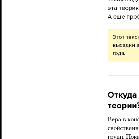
эта теория
А еще про
Этот текс
высадки а
года.
Откуда
теории
Вера в кон
свойствен
групп. Пок