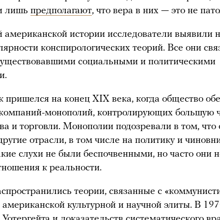
ги лишь
предполагают
, что вера в них — это не пат
 американской истории исследователи выявили 
лярности конспирологических теорий. Все они св
 существовавшими социальными и политическими
и.
 пришелся на конец XIX века, когда общество об
 компаний-монополий, контролирующих большую 
ва и торговли. Монополии подозревали в том, что
другие отрасли, в том числе на политику и чиновни
акие слухи не были беспочвенными, но часто они 
тношения к реальности.
аспространились теории, связанные с «коммунист
 американской культурной и научной элиты. В 197
 Уотергейта и
доказательств
систематического вр