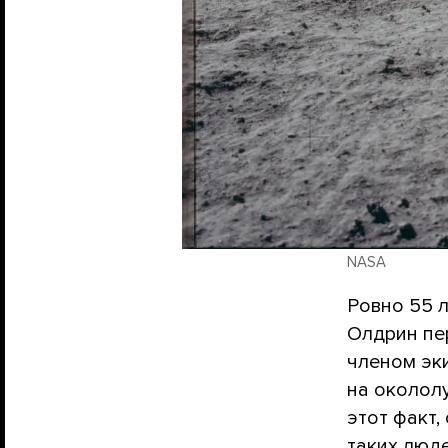
NASA
Ровно 55 
Олдрин пер
членом эк
на околол
этот факт,
таких люд