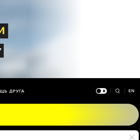
EN
ЩЬ ДРУГА