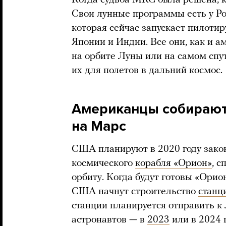
Когда судьба МКС была решена, к
Свои лунные программы есть у Рос
которая сейчас запускает пилотир
Японии и Индии. Все они, как и 
на орбите Луны или на самом спу
их для полетов в дальний космос.
Американцы собирают
на Марс
США планируют в 2020 году закон
космического
корабля «Орион»
, с
орбиту. Когда будут готовы «Ори
США начнут строительство
станц
станции планируется отправить к 
астронавтов — в
2023
или в 2024 г