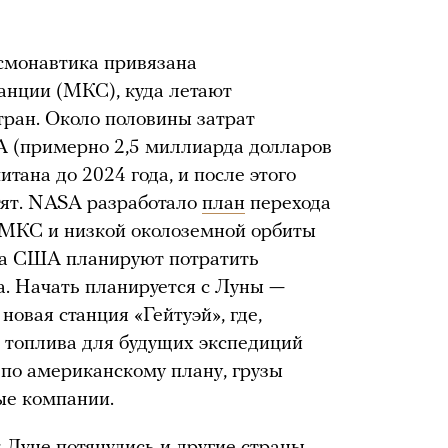
смонавтика привязана
анции (МКС), куда летают
ран. Около половины затрат
А (примерно 2,5 миллиарда долларов
ана до 2024 года, и после этого
тят. NASA разработало
план
перехода
МКС и низкой околоземной орбиты
ва США планируют потратить
а. Начать планируется с Луны —
новая станция «Гейтуэй», где,
ы топлива для будущих экспедиций
 по американскому плану, грузы
ые компании.