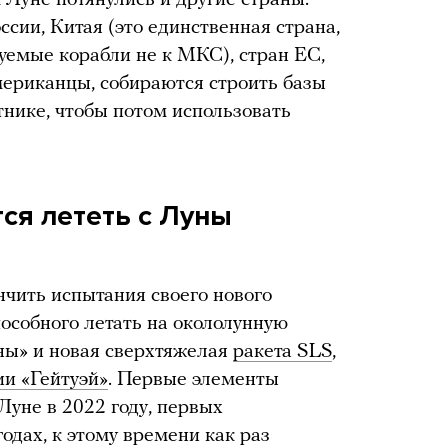
 Луне потянулись и другие страны.
сии, Китая (это единственная страна,
уемые корабли не к МКС), стран ЕС,
американцы, собираются строить базы
тнике, чтобы потом использовать
ся лететь с Луны
чить испытания своего нового
пособного летать на окололунную
оны» и новая сверхтяжелая
ракета SLS
,
ии «Гейтуэй»
. Первые элементы
Луне в 2022 году, первых
одах, к этому времени как раз