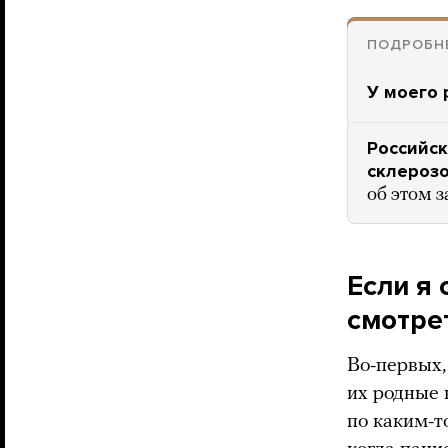
ПОДРОБНЕ
У моего 
Российс
склерозо
об этом 
Если я 
смотре
Во-первых,
их родные 
по каким-т