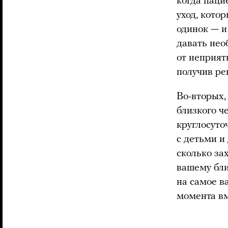
когда паци
уход, кото
одинок — и
давать нео
от неприят
получив ре
Во-вторых,
близкого ч
круглосуто
с детьми 
сколько за
вашему бли
на самое в
момента вм