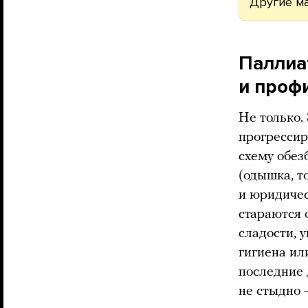
Другие м
Паллиа
и проф
Не только
прогресси
схему обез
(одышка, т
и юридиче
стараются 
сладости, 
гигиена ил
последние 
не стыдно 