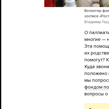
Волонтер фон
хосписе «Рост
Владимир Герд
О паллиати
многие — н
Эта помощ
их родств
помогут? К
Куда звони
положено 
мы попро
фондом по
вопросы о