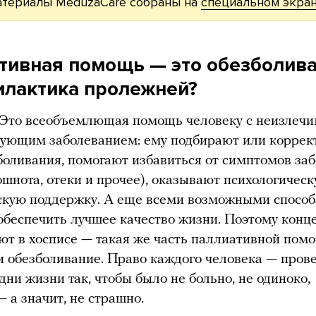
атериалы MeduzaCare собраны на
специальном экра
тивная помощь — это обезболив
илактика пролежней?
. Это всеобъемлющая помощь человеку с неизлеч
рующим заболеванием: ему подбирают или коррек
боливания, помогают избавиться от симптомов за
ошнота, отеки и прочее), оказывают психологичес
скую поддержку. А еще всеми возможными спосо
обеспечить лучшее качество жизни. Поэтому конц
уют в хосписе — такая же часть паллиативной помо
и обезболивание. Право каждого человека — пров
дни жизни так, чтобы было не больно, не одиноко,
— а значит, не страшно.