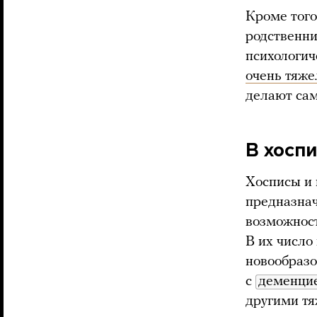
Кроме того
родственни
психологич
очень тяже
делают сам
В хоспи
Хосписы и 
предназнач
возможност
В их число
новообразо
с
деменци
другими т