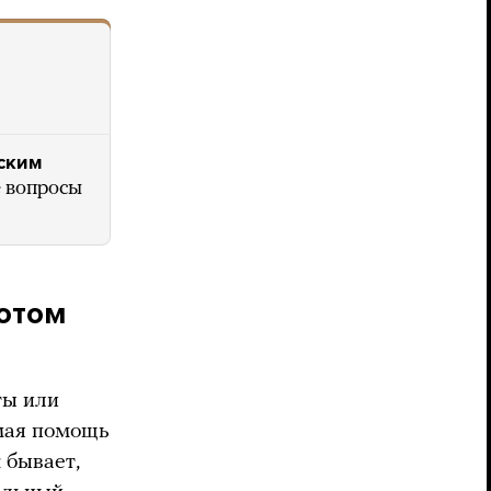
ским
 вопросы
потом
ты или
емая помощь
 бывает,