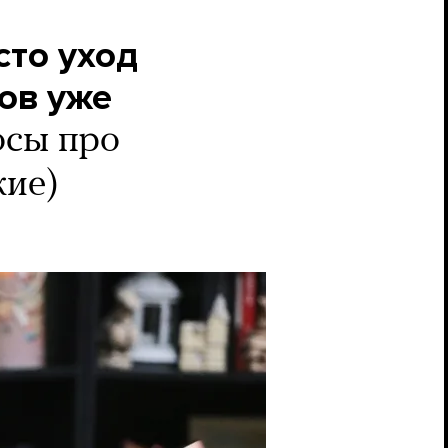
сто уход
сов уже
осы про
кие)