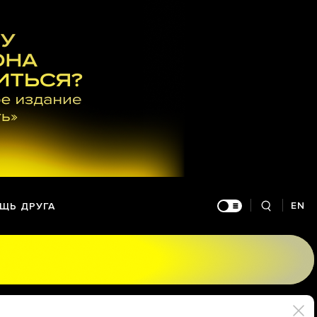
EN
ЩЬ ДРУГА