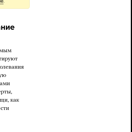
не
.
ание
имым
тируют
болевания
кую
бами
ерты,
щи, как
ести