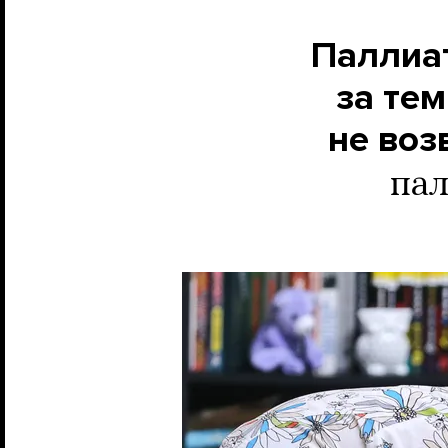
Паллиат
за тем
не во
пал