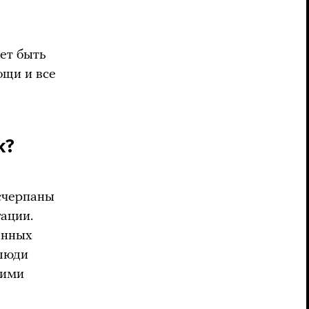
ет быть
ощи и все
к?
счерпаны
ации.
енных
 люди
гими