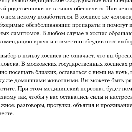
енту нужно медицинское оборудование или специ
рый родственники не в силах обеспечить. Или чело
 о нем некому позаботиться. В хосписе же человек
бходимые обезболивающие препараты и помогут 
ных симптомов. В любом случае в хоспис обращаю
комендацию врача и совместно обсудив этот выбо
 выбор в пользу хосписа не означает, что вы броса
еловека. В московских государственных хосписах
чно посещать близких, оставаться с ними на ночь,
и даже домашними животными. Вы можете быть р
хотите. При этом медицинский персонал будет пом
зкому так, чтобы у вас оставались силы и настрое
ажное: разговоры, прогулки, объятия и проживани
есте.