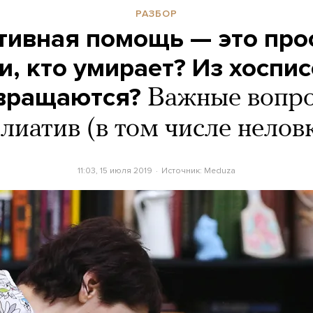
РАЗБОР
ивная помощь — это про
и, кто умирает? Из хоспи
звращаются?
Важные вопр
лиатив (в том числе нелов
11:03, 15 июля 2019
Источник:
Meduza