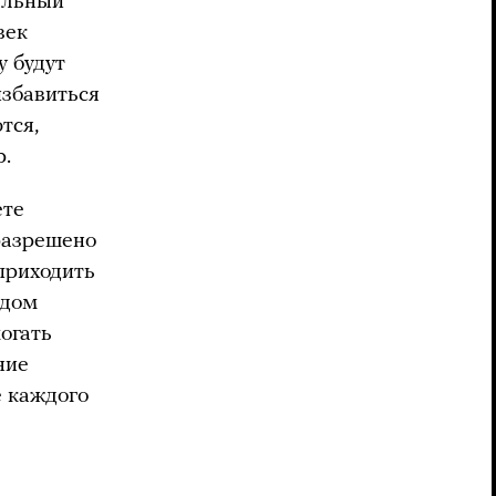
альный
век
у будут
избавиться
тся,
р.
ете
 разрешено
 приходить
ядом
огать
ние
е каждого