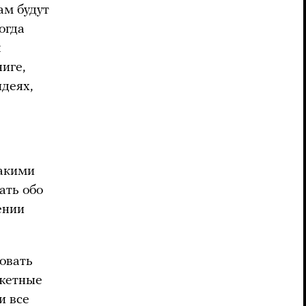
ам будут
огда
л
иге,
деях,
какими
ать обо
ении
овать
южетные
и все