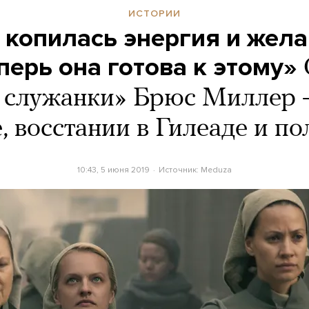
ИСТОРИИ
 копилась энергия и жела
перь она готова к этому»
а служанки» Брюс Миллер 
, восстании в Гилеаде и п
10:43, 5 июня 2019
Источник:
Meduza