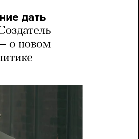
ние дать
Создатель
— о новом
олитике