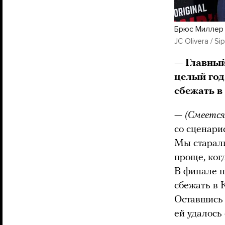
Брюс Миллер
JC Olivera / Si
— Главный
целый год
сбежать в
—
(Смеется
со сценари
Мы старали
проще, ког
В финале п
сбежать в 
Оставшись 
ей удалось