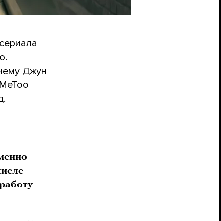
 сериала
ю.
чему Джун
#MeToo
д.
именно
числе
 работу