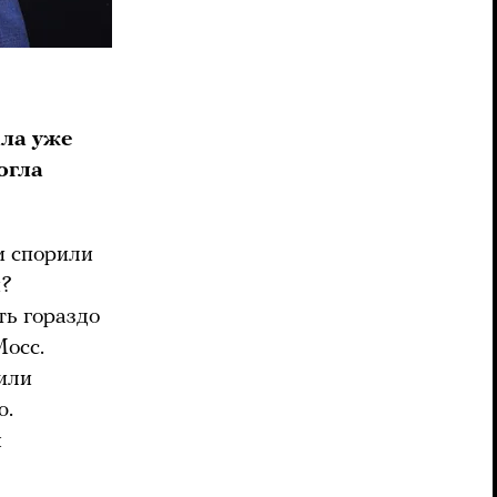
ала уже
огла
и спорили
и?
ть гораздо
Мосс.
 или
ю.
ы