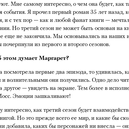
уют. Мне самому интересно, о чем она будет, как т
я события. Я прочел первый роман 35 лет назад, к
я, и с тех пор — как и любой фанат книги — мечта
нии. Но третий сезон не может быть основан на кн
е еще не закончила. Мы основывались на наших и
 почерпнули из первого и второго сезонов.
б этом думает Маргарет?
а посмотрела первые два эпизода, то удивилась, 
и волнительными они получились. Одно дело чит
 а другое — увидеть на экране. Тем более в исполн
Мосс. Эмоции зашкаливают!
 интересно, как третий сезон будет взаимодейств
книгой. Но это прежде всего ее мир, и какие бы с
ни добавила, каких бы персонажей ни внесла — он