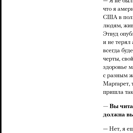
— Я не был
что я амер
США в поли
людям, жив
Этвуд опуб
и не терял
всегда буд
черты, сво
здоровье м
с разным ж
Маргарет, т
пришла так
— Вы чита
должна вы
— Нет, я е