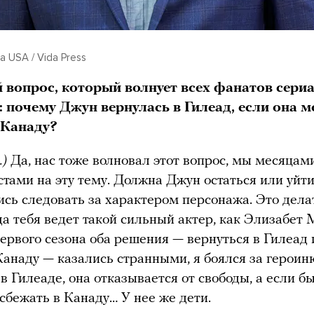
p​a USA / Vida Press
 вопрос, который волнует всех фанатов сери
: почему Джун вернулась в Гилеад, если она м
 Канаду?
.)
Да, нас тоже волновал этот вопрос, мы месяцам
стами на эту тему. Должна Джун остаться или уйт
сь следовать за характером персонажа. Это дела
да тебя ведет такой сильный актер, как Элизабет 
ервого сезона оба решения — вернуться в Гилеад
Канаду — казались странными, я боялся за героин
в Гилеаде, она отказывается от свободы, а если б
 сбежать в Канаду… У нее же дети.