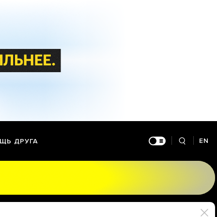
EN
ЩЬ ДРУГА