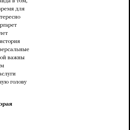
вда в том,
время для
нтересно
ргарет
лет
 история
иверсальные
рой важны
ям
аслуги
мную голову
торая