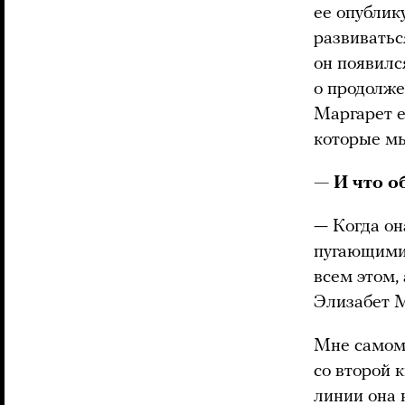
ее опублик
развиватьс
он появилс
о продолже
Маргарет е
которые мы
— И что о
— Когда он
пугающими 
всем этом,
Элизабет 
Мне самому
со второй 
линии она 