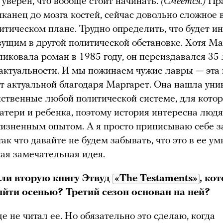
 уверен, что вообще стоит начинать.
(Смеется.)
Пра
иканец до мозга костей, сейчас довольно сложное 
тическом плане. Трудно определить, что будет и
ущим в другой политической обстановке. Хотя Ма
ликовала роман в 1985 году, он переиздавался 35 
 актуальности. И мы пожинаем чужие лавры — эта
ет актуальной благодаря Маргарет. Она нашла ун
йственные любой политической системе, для кото
атери и ребенка, поэтому история интересна люд
изненным опытом. А я просто приписываю себе з
ак что давайте не будем забывать, что это в ее у
ая замечательная идея.
ли вторую книгу Этвуд
«The Testaments»
, ко
йти осенью? Третий сезон основан на ней?
ще не читал ее. Но обязательно это сделаю, когда