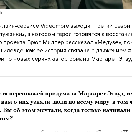
lu
онлайн-сервисе
Videomore
выходит третий сезон
лужанки», в котором герои готовятся к восстани
 проекта Брюс Миллер рассказал «Медузе», по
 Гилеаде, как ее история связана с движением 
рит о новых сериях автор романа Маргарет Этву
отя персонажей придумала Маргарет Этвуд, 
 вам о них узнали люди по всему миру, в том 
и. Вы об этом мечтали, когда только начинали
ктом?