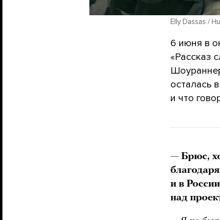
Elly Dassas / Hu
6 июня в 
«Рассказ с
Шоураннер
осталась в
и что гово
— Брюс, х
благодаря
и в Росси
над прое