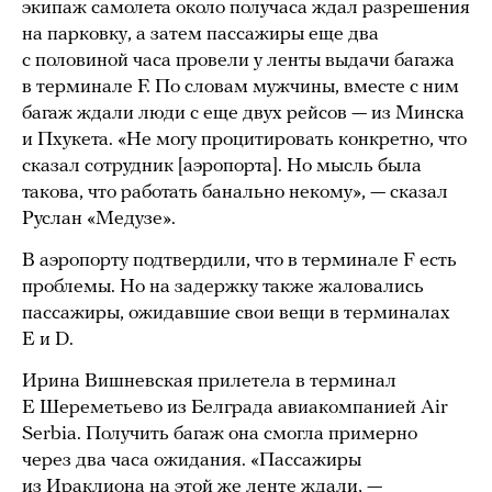
экипаж самолета около получаса ждал разрешения
на парковку, а затем пассажиры еще два
с половиной часа провели у ленты выдачи багажа
в терминале F. По словам мужчины, вместе с ним
багаж ждали люди с еще двух рейсов — из Минска
и Пхукета. «Не могу процитировать конкретно, что
сказал сотрудник [аэропорта]. Но мысль была
такова, что работать банально некому», — сказал
Руслан «Медузе».
В аэропорту подтвердили, что в терминале F есть
проблемы. Но на задержку также жаловались
пассажиры, ожидавшие свои вещи в терминалах
E и D.
Ирина Вишневская прилетела в терминал
E Шереметьево из Белграда авиакомпанией Air
Serbia. Получить багаж она смогла примерно
через два часа ожидания. «Пассажиры
из Ираклиона на этой же ленте ждали, —