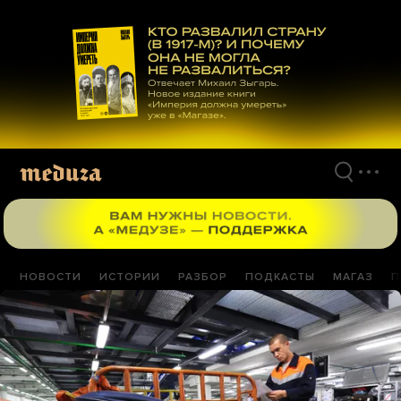
Перейти
к
материалам
НОВОСТИ
ИСТОРИИ
РАЗБОР
ПОДКАСТЫ
МАГАЗ
П