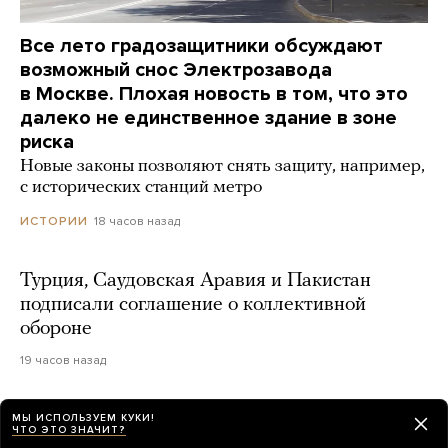
Все лето градозащитники обсуждают
возможный снос Электрозавода
в Москве. Плохая новость в том, что это
далеко не единственное здание в зоне
риска
Новые законы позволяют снять защиту, например,
с исторических станций метро
18 часов назад
ИСТОРИИ
Турция, Саудовская Аравия и Пакистан
подписали соглашение о коллективной
обороне
19 часов назад
Украина атаковала побережье Ялты
МЫ ИСПОЛЬЗУЕМ КУКИ!
ЧТО ЭТО ЗНАЧИТ?
морскими дронами