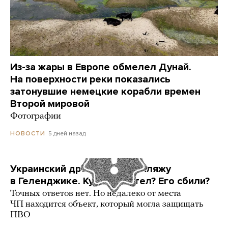
Из-за жары в Европе обмелел Дунай.
На поверхности реки показались
затонувшие немецкие корабли времен
Второй мировой
Фотографии
5 дней назад
НОВОСТИ
Украинский дрон попал по пляжу
в Геленджике. Куда он летел? Его сбили?
Точных ответов нет. Но недалеко от места
ЧП находится объект, который могла защищать
ПВО