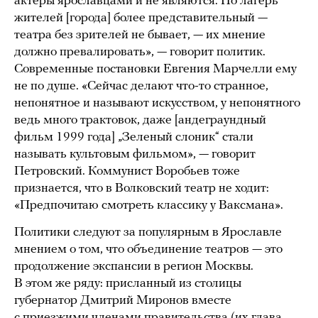
актеры ярославцами и не являются. Но лагерь
жителей [города] более представительный —
театра без зрителей не бывает, — их мнение
должно превалировать», — говорит политик.
Современные постановки Евгения Марчелли ему
не по душе. «Сейчас делают что-то странное,
непонятное и называют искусством, у непонятного
ведь много трактовок, даже [андеграундный
фильм 1999 года] „Зеленый слоник“ стали
называть культовым фильмом», — говорит
Петровский. Коммунист Воробьев тоже
признается, что в Волковский театр не ходит:
«Предпочитаю смотреть классику у Ваксмана».
Политики следуют за популярным в Ярославле
мнением о том, что объединение театров — это
продолжение экспансии в регион Москвы.
В этом же ряду: присланный из столицы
губернатор Дмитрий Миронов вместе
с приезжими членами правительства (их глава