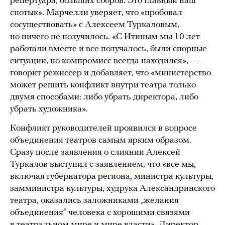
репертуара, больших сборов. Это главный наш
спотык». Марчелли уверяет, что «пробовал
сосуществовать» с Алексеем Туркаловым,
но ничего не получилось. «С Итиным мы 10 лет
работали вместе и все получалось, были спорные
ситуации, но компромисс всегда находился», —
говорит режиссер и добавляет, что «министерство
может решить конфликт внутри театра только
двумя способами: либо убрать директора, либо
убрать художника».
Конфликт руководителей проявился в вопросе
объединения театров самым ярким образом.
Сразу после заявления о слиянии Алексей
Туркалов выступил с
заявлением
, что «все мы,
включая губернатора региона, министра культуры,
замминистра культуры, худрука Александринского
театра, оказались заложниками „желания
объединения“ человека с хорошими связями
в театральном мире и мире власти». Директор