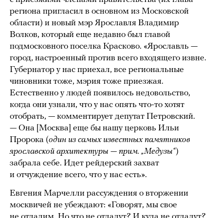
региона пригласил в основном из Московской
области) и новый мэр Ярославля Владимир
Волков, который еще недавно был главой
подмосковного поселка Красково. «Ярославль —
город, настроенный против всего входящего извне.
Губернатор у нас приехал, все региональные
чиновники тоже, мэрия тоже приезжая.
Естественно у людей появилось недовольство,
когда они узнали, что у нас опять что-то хотят
отобрать, — комментирует депутат Петровский.
— Она [Москва] еще бы нашу церковь Ильи
Пророка (
один из самых известных памятников
ярославской архитектуры — прим. „Медузы“
)
забрала себе. Идет рейдерский захват
и отчуждение всего, что у нас есть».
Евгения Марчелли рассуждения о вторжении
москвичей не убеждают: «Говорят, мы свое
не отдадим. Но что не отдадут? И куда не отдадут?