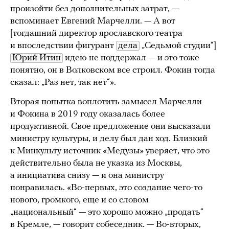
произойти без дополнительных затрат, —
вспоминает Евгений Марчелли. — А вот
[тогдашний директор ярославского театра
и впоследствии фигурант
дела
„Седьмой студии“]
Юрий Итин
идею не поддержал — и это тоже
понятно, он в Волковском все строил. Фокин тогда
сказал: „Раз нет, так нет“».
Вторая попытка воплотить замысел Марчелли
и Фокина в 2019 году оказалась более
продуктивной. Свое предложение они высказали
министру культуры, и делу был дан ход. Близкий
к Минкульту источник «Медузы» уверяет, что это
действительно была не указка из Москвы,
а инициатива снизу — и она министру
понравилась. «Во-первых, это создание чего-то
нового, громкого, еще и со словом
„национальный“ — это хорошо можно „продать“
в Кремле, — говорит собеседник. — Во-вторых,