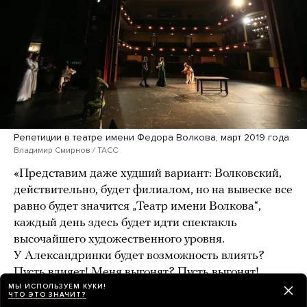
Репетиции в театре имени Федора Волкова, март 2019 года
Владимир Смирнов / ТАСС
«Представим даже худший вариант: Волковский,
действительно, будет филиалом, но на вывеске все
равно будет значится „Театр имени Волкова“,
каждый день здесь будет идти спектакль
высочайшего художественного уровня.
У Александринки будет возможность влиять?
Пусть влияет! Меня выгонят? Пусть выгонят!
МЫ ИСПОЛЬЗУЕМ КУКИ!
Но театру будет лучше», — уверен Марчелли.
ЧТО ЭТО ЗНАЧИТ?