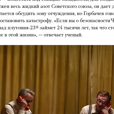
ужен весь жидкий азот Советского союза, он дает 
тается обсудить зону отчуждения, но Горбачев гово
 остановить катастрофу. «Если вы о безопасности 
пад плутония-239 займет 24 тысячи лет, так что ст
не в этой жизни», — отвечает ученый.