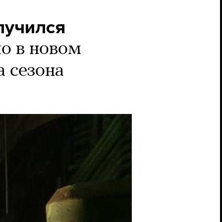
лучился
о в новом
а сезона