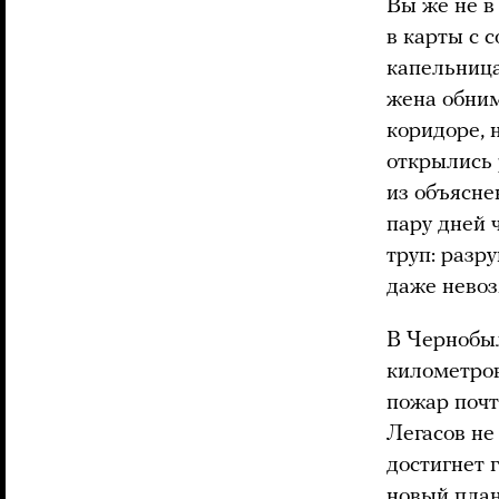
Вы же не в
в карты с 
капельница
жена обним
коридоре, 
открылись 
из объясне
пару дней 
труп: разр
даже невоз
В Чернобыл
километров
пожар почт
Легасов не
достигнет 
новый план