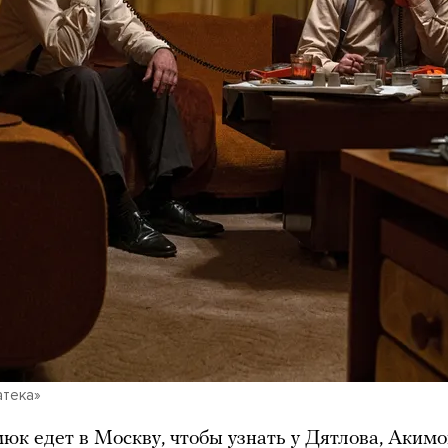
атека»
юк едет в Москву, чтобы узнать у Дятлова, Акимо