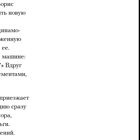
Борис
ить новую
динамо-
аженную
 ее.
в машине:
?» Вдруг
сментами,
 приезжает
цию сразу
ора,
ьги.
ений.