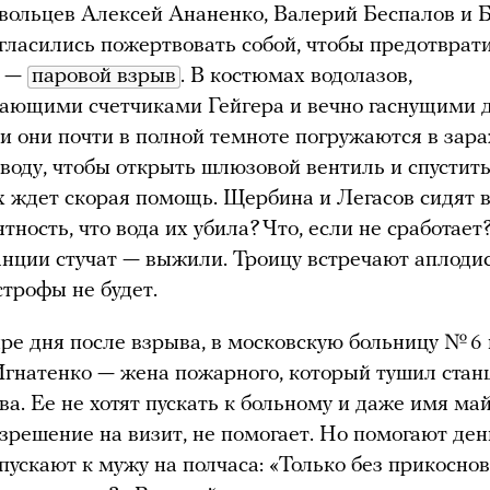
вольцев Алексей Ананенко, Валерий Беспалов и 
гласились пожертвовать собой, чтобы предотврат
у —
паровой взрыв
. В костюмах водолазов,
ающими счетчиками Гейгера и вечно гаснущими 
 они почти в полной темноте погружаются в зар
воду, чтобы открыть шлюзовой вентиль и спустить
 ждет скорая помощь. Щербина и Легасов сидят 
тность, что вода их убила? Что, если не сработает
анции стучат — выжили. Троицу встречают аплоди
строфы не будет.
ре дня после взрыва, в московскую больницу № 6
натенко — жена пожарного, который тушил стан
ва. Ее не хотят пускать к больному и даже имя май
зрешение на визит, не помогает. Но помогают ден
пускают к мужу на полчаса: «Только без прикоснов