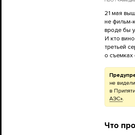
21 мая вы
не фильм-к
вроде бы у
И кто вин
третьей се
о съемках
Предупр
не видели
в Припяти
АЭС»
.
Что пр