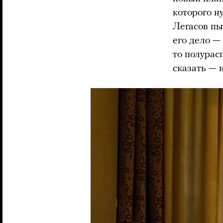
которого н
Легасов пы
его дело —
то полурас
сказать — 