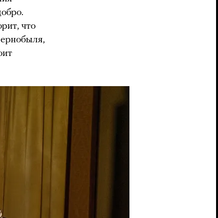
добро.
рит, что
Чернобыля,
оит