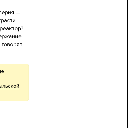
 серия —
трасти
 реактор?
держание
 говорят
ще
ыльской