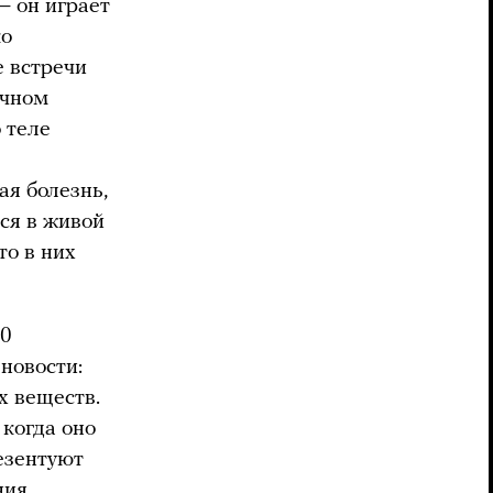
— он играет
ко
е встречи
ичном
 теле
ая болезнь,
ся в живой
то в них
30
новости:
х веществ.
 когда оно
резентуют
ния