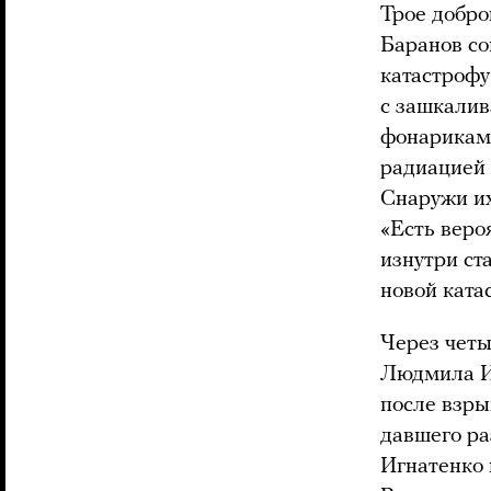
Трое добро
Баранов со
катастроф
с зашкалив
фонариками
радиацией 
Снаружи их
«Есть вероя
изнутри ст
новой ката
Через четы
Людмила Иг
после взры
давшего ра
Игнатенко 