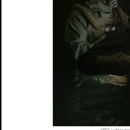
HBO / «Амеди