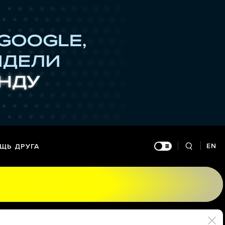
EN
ЩЬ ДРУГА