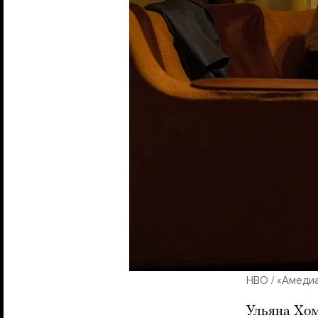
HBO / «Амеди
Ульяна Хом