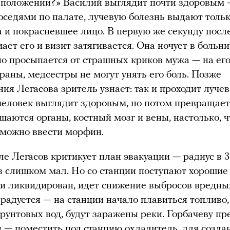
 положении?» Василий выглядит почти здоровым 
соседями по палате, лучевую болезнь выдают толь
 и покрасневшее лицо. В первую же секунду посл
ает его и визит затягивается. Она ночует в больн
но просыпается от страшных криков мужа — на его
раны, медсестры не могут унять его боль. Позже
ния Легасова зритель узнает: так и проходит лучев
человек выглядит здоровым, но потом превращает
ушаются органы, костный мозг и вены, настолько, ч
можно ввести морфин.
е Легасов критикует план эвакуации — радиус в 
 слишком мал. Но со станции поступают хорошие 
и ликвидирован, идет снижение выбросов вредны
 радуется — на станции начало плавиться топливо,
грунтовых вод, будут заражены реки. Горбачеву п
 — поместить под станцию охладитель, для созда