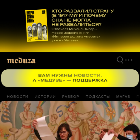
Перейти
к
материалам
НОВОСТИ
ИСТОРИИ
РАЗБОР
ПОДКАСТЫ
МАГАЗ
П