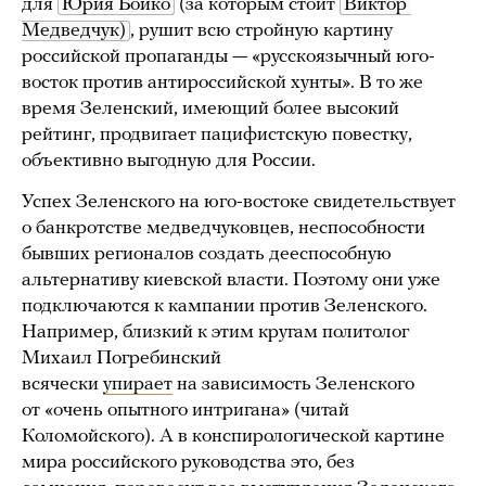
для
Юрия Бойко
(за которым стоит
Виктор 
Медведчук)
, рушит всю стройную картину
российской пропаганды — «русскоязычный юго-
восток против антироссийской хунты». В то же
время Зеленский, имеющий более высокий
рейтинг, продвигает пацифистскую повестку,
объективно выгодную для России.
Успех Зеленского на юго-востоке свидетельствует
о банкротстве медведчуковцев, неспособности
бывших регионалов создать дееспособную
альтернативу киевской власти. Поэтому они уже
подключаются к кампании против Зеленского.
Например, близкий к этим кругам политолог
Михаил Погребинский
всячески
упирает
на зависимость Зеленского
от «очень опытного интригана» (читай
Коломойского). А в конспирологической картине
мира российского руководства это, без