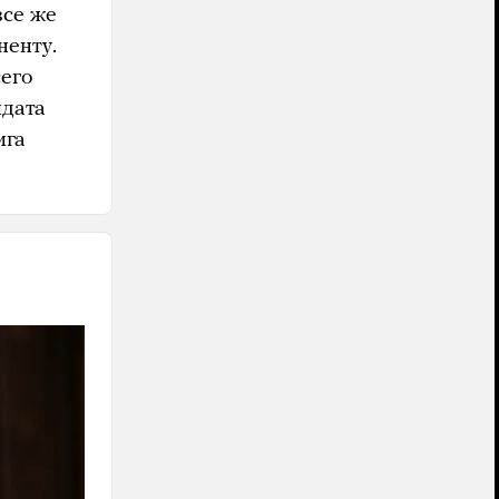
все же
енту.
сего
идата
ига