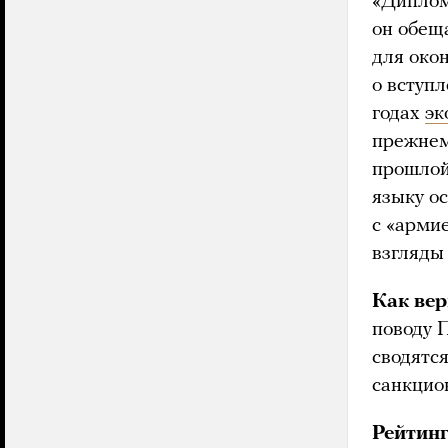
«Диплом
он обещ
для окон
о вступл
годах
эк
прежнем
прошло
языку ос
с «армие
взгляды
Как вер
поводу 
сводятс
санкцио
Рейтин