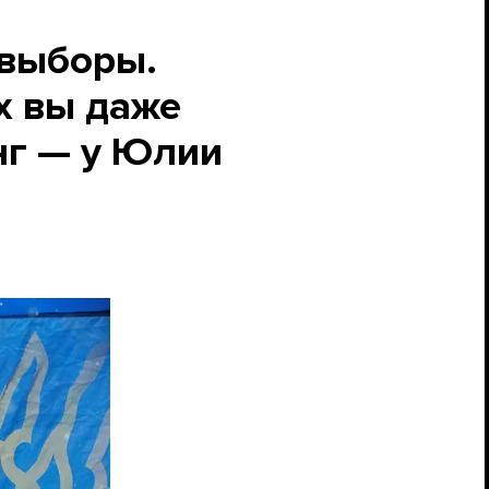
 выборы.
х вы даже
нг — у Юлии