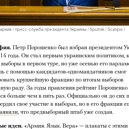
ркив / пресс-служба президента Украины / Sputnik / Scanpix /
фия.
Петр Порошенко был избран президентом У
014 года. Он стал первым украинским политиком, 
 выборы в первом туре, но уже осенью его парла
шь с помощью кандидатов-одномандатников смог
овать крупнейшую фракцию по итогам выборов
вную раду. За годы правления рейтинг Порошенко
ся больше чем в пять раз. Официально он до сих 
ердил свое участие в выборах, но в его фракции 
заявили
, что предвыборный штаб уже создан.
ые идеи.
«Армия. Язык. Вера» — плакаты с этими