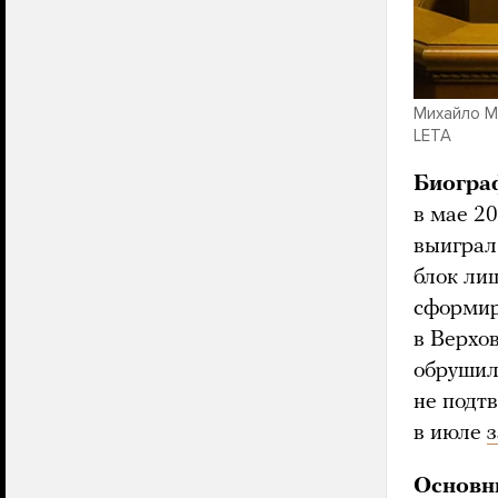
Михайло Ма
LETA
Биогра
в мае 2
выиграл
блок ли
сформир
в Верхо
обрушил
не подтв
в июле
Основн