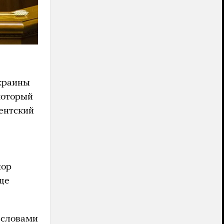
краины
который
ментский
пор
еще
 словами