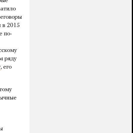
рые
ватило
реговоры
и в 2015
е по-
сскому
ом ряду
у
, его
тому
вычные
бы