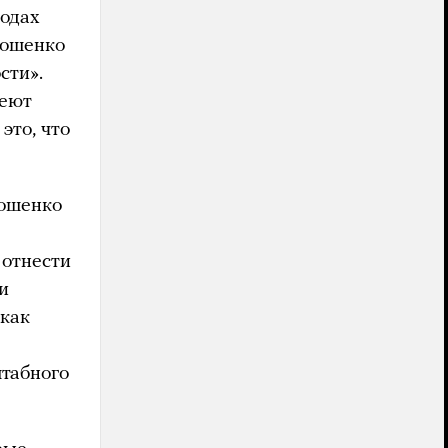
родах
рошенко
сти».
меют
это, что
рошенко
 отнести
и
 как
табного