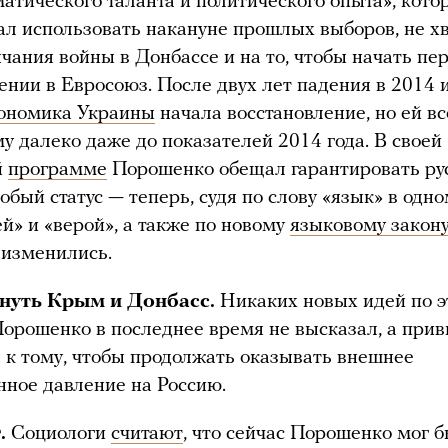
атического таланта и политического опыта», кото
ал использовать накануне прошлых выборов, не х
чания войны в Донбассе и на то, чтобы начать пе
ении в Евросоюз. После двух лет падения в 2014 
ономика Украины
начала восстановление, но ей вс
у далеко даже до показателей 2014 года. В своей
й
программе
Порошенко обещал гарантировать ру
обый статус — теперь, судя по слову «язык» в одн
й» и «верой», а также по новому
языковому закон
 изменились.
нуть Крым и Донбасс.
Никаких новых идей по э
Порошенко в последнее время не высказал, а при
я к тому, чтобы продолжать оказывать внешнее
нное давление на Россию.
г.
Социологи
считают
, что сейчас Порошенко мог 