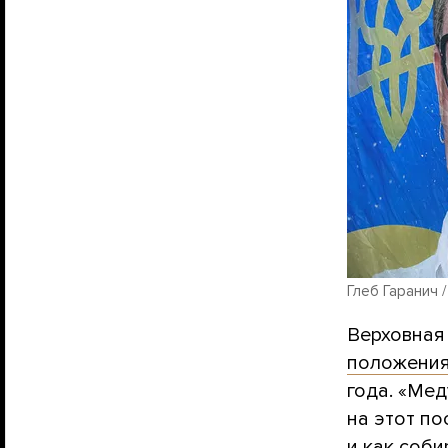
Глеб Гаранич /
Верховная
положени
года. «Ме
на этот по
и как соб