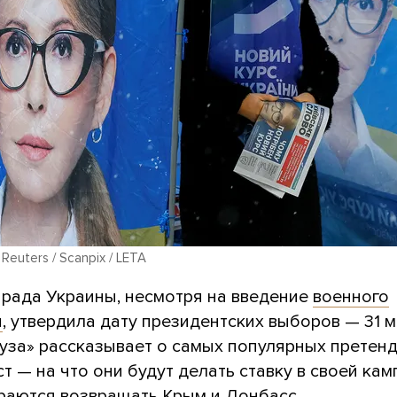
 Reuters / Scanpix / LETA
 рада Украины, несмотря на введение
военного
я
, утвердила дату президентских выборов — 31 м
дуза» рассказывает о самых популярных претен
ст — на что они будут делать ставку в своей ка
ираются возвращать Крым и Донбасс.