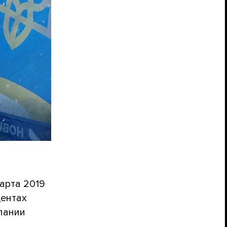
арта 2019
дентах
мпании