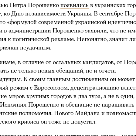
сью Петра Порошенко
появились
в украинских го
те, ко Дню независимости Украины. В сентябре По
то «формулой современной украинской идентично
м в администрации Порошенко
заявили
, что не и
я к политической рекламе. Непонятно, значит ли 
признан неудачным.
иначе, в отличие от остальных кандидатов, от По
ать не только новых обещаний, но и отчета
ыдущим. К своим главным достижениям он может
вый режим с Евросоюзом, децентрализацию власт
ие мэров крупных городов в два тура, а не в один,
 Исполнил Порошенко и обещание не наращивать
нтские полномочия. Нового Майдана и полномасш
ского кризиса он тоже не допустил.