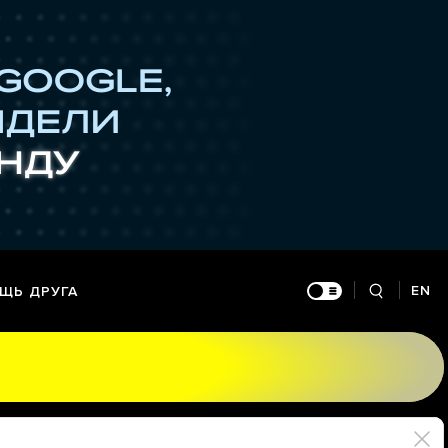
EN
ЩЬ ДРУГА