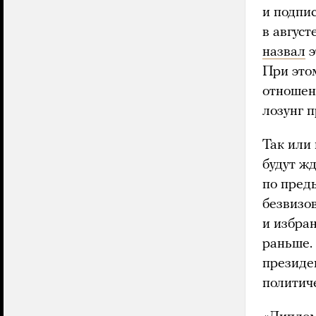
и подпи
в авгус
назвал
э
При это
отношени
лозунг 
Так или 
будут жд
по пред
безвизо
и избран
раньше.
президе
политиче