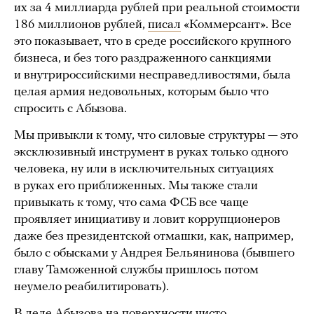
их за 4 миллиарда рублей при реальной стоимости
186 миллионов рублей,
писал
«Коммерсант». Все
это показывает, что в среде российского крупного
бизнеса, и без того раздраженного санкциями
и внутрироссийскими несправедливостями, была
целая армия недовольных, которым было что
спросить с Абызова.
Мы привыкли к тому, что силовые структуры — это
эксклюзивный инструмент в руках только одного
человека, ну или в исключительных ситуациях
в руках его приближенных. Мы также стали
привыкать к тому, что сама ФСБ все чаще
проявляет инициативу и ловит коррупционеров
даже без президентской отмашки, как, например,
было с обысками у Андрея Бельянинова (бывшего
главу Таможенной службы пришлось потом
неумело реабилитировать).
В деле Абызова на поверхности чисто