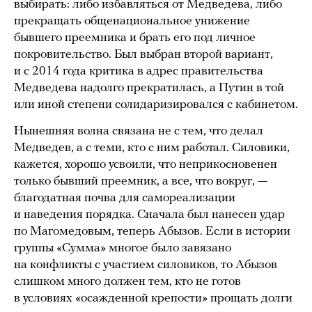
выбирать: либо избавляться от Медведева, либо
прекращать общенациональное унижение
бывшего преемника и брать его под личное
покровительство. Был выбран второй вариант,
и с 2014 года критика в адрес правительства
Медведева надолго прекратилась, а Путин в той
или иной степени солидаризировался с кабинетом.
Нынешняя волна связана не с тем, что делал
Медведев, а с теми, кто с ним работал. Силовики,
кажется, хорошо усвоили, что неприкосновенен
только бывший преемник, а все, что вокруг, —
благодатная почва для самореализации
и наведения порядка. Сначала был нанесен удар
по Магомедовым, теперь Абызов. Если в истории
группы «Сумма» многое было завязано
на конфликты с участием силовиков, то Абызов
слишком много должен тем, кто не готов
в условиях «осажденной крепости» прощать долги