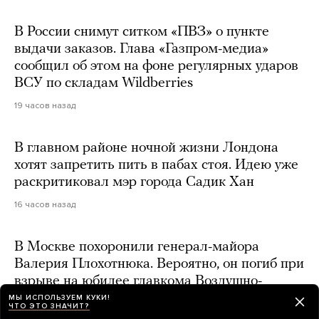
В России снимут ситком «ПВЗ» о пункте
выдачи заказов. Глава «Газпром-медиа»
сообщил об этом на фоне регулярных ударов
ВСУ по складам Wildberries
19 часов назад
В главном районе ночной жизни Лондона
хотят запретить пить в пабах стоя. Идею уже
раскритиковал мэр города Садик Хан
16 часов назад
В Москве похоронили генерал-майора
Валерия Плохотнюка. Вероятно, он погиб при
взрыве на юбилее главкома Воздушно-
космических сил
МЫ ИСПОЛЬЗУЕМ КУКИ!
ЧТО ЭТО ЗНАЧИТ?