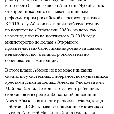
и от своего бывшего шефа Анатолия Чубайса, так
что арест пока рано связывать с главным
реформатором российской электроэнергетики.
В 2015 году Абызов возглавил рабочую группу
по подготовке «Стратегии-2030», из чего, как
известно, ничего не получилось. В 2018 году
министерство по делам «Открытого
правительства» было ликвидировано за давней
ненадобностью, а министр окончательно
обосновался в эмиграции.
В этом плане Абызов не вызывает никаких
симпатий у системных либералов, возмущавшихся
арестами Никиты Белых, Алексея Улюкаева или
Майкла Калви. Не кричат о злоупотреблениях
силовиков и в среде либеральной оппозиции.
Арест Абызова выглядит редким случаем, когда
действия ФСБ вызывают понимание у критиков
Путина. Алексей Навальный, два года назад