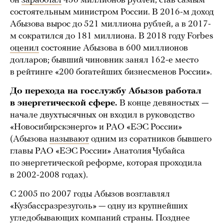
он
заработал
456 миллионов рублей, став самым
состоятельным министром России. В 2016-м доход
Абызова вырос до 521 миллиона рублей, а в 2017-
м сократился до 181 миллиона. В 2018 году Forbes
оценил
состояние Абызова в 600 миллионов
долларов; бывший чиновник занял 162-е место
в рейтинге «200 богатейших бизнесменов России».
До перехода на госслужбу Абызов работал
в энергетической сфере.
В конце девяностых —
начале двухтысячных он входил в руководство
«Новосибирскэнерго» и РАО «ЕЭС России»
(Абызова
называют
одним из соратников бывшего
главы РАО «ЕЭС России» Анатолия Чубайса
по энергетической реформе, которая проходила
в 2002-2008 годах).
С 2005 по 2007 годы Абызов возглавлял
«Кузбассразрезуголь» — одну из крупнейших
угледобывающих компаний страны. Позднее