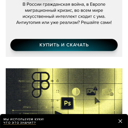
МЫ ИСПОЛЬЗУЕМ КУКИ!
ЧТО ЭТО ЗНАЧИТ?