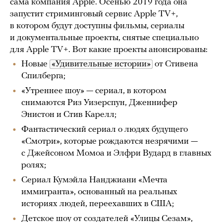
сама компания Apple. Осенью 2019 года она
запустит стриминговый сервис Apple TV+,
в котором будут доступны фильмы, сериалы
и документальные проекты, снятые специально
для Apple TV+. Вот какие проекты анонсированы:
Новые
«Удивительные истории»
от Стивена
Спилберга;
«Утреннее шоу» — сериал, в котором
снимаются Риз Уизерспун, Дженнифер
Энистон и Стив Карелл;
Фантастический сериал о людях будущего
«Смотри», которые рождаются незрячими —
с Джейсоном Момоа и Элфри Вудард в главных
ролях;
Сериал Кумэйла Нанджиани «Мечта
иммигранта», основанный на реальных
историях людей, переехавших в США;
Детское шоу от создателей «Улицы Сезам»,