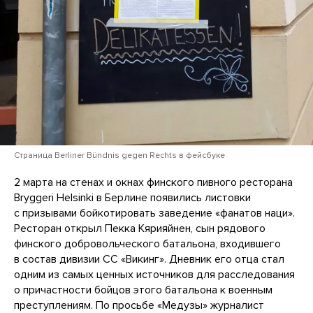
Страница Berliner Bündnis gegen Rechts в фейсбуке
2 марта на стенах и окнах финского пивного ресторана
Bryggeri Helsinki в Берлине появились листовки
с призывами бойкотировать заведение «фанатов наци».
Ресторан открыл Пекка Кярияйнен, сын рядового
финского добровольческого батальона, входившего
в состав дивизии СС «Викинг». Дневник его отца стал
одним из самых ценных источников для расследования
о причастности бойцов этого батальона к военным
преступлениям. По просьбе «Медузы» журналист