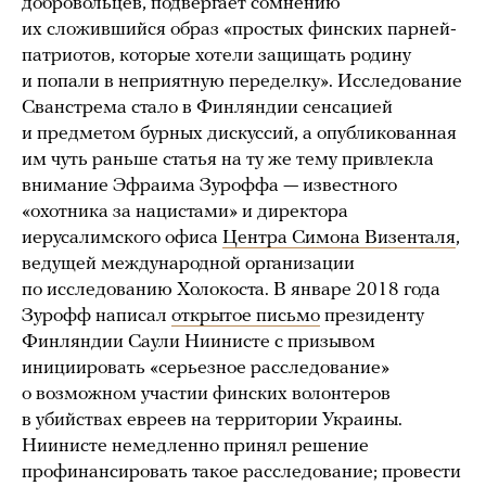
добровольцев, подвергает сомнению
их сложившийся образ «простых финских парней-
патриотов, которые хотели защищать родину
и попали в неприятную переделку». Исследование
Сванстрема стало в Финляндии сенсацией
и предметом бурных дискуссий, а опубликованная
им чуть раньше статья на ту же тему привлекла
внимание Эфраима Зуроффа — известного
«охотника за нацистами» и директора
иерусалимского офиса
Центра Симона Визенталя
,
ведущей международной организации
по исследованию Холокоста. В январе 2018 года
Зурофф написал
открытое письмо
президенту
Финляндии Саули Ниинисте с призывом
инициировать «серьезное расследование»
о возможном участии финских волонтеров
в убийствах евреев на территории Украины.
Ниинисте немедленно принял решение
профинансировать такое расследование; провести