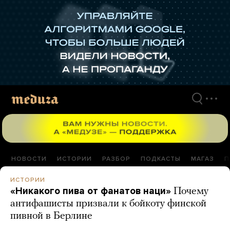
Перейти
к
материалам
НОВОСТИ
ИСТОРИИ
РАЗБОР
ПОДКАСТЫ
МАГАЗ
П
ИСТОРИИ
«Никакого пива от фанатов наци»
Почему
антифашисты призвали к бойкоту финской
пивной в Берлине