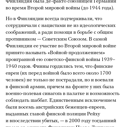
Финляндия была де-факто союзницей Германии
во время Второй мировой войны (до 1944 года).
Но в Финляндии всегда подчеркивали, что
сотрудничали с нацистами не из идеологических
соображений, а ради помощи в борьбе с общим
противником — Советским Союзом. В самой
Финляндии ее участие во Второй мировой войне
принято называть «Войной-продолжением»
проигранной ею советско-финской войны 1939–
1940 годов. Финны гордились тем, что финские
евреи (их перед войной было всего около 1700
человек) не только не пострадали, но и воевали
в финской армии, причем на фронте у них была
военно-полевая синагога в палатке и возможность
соблюдать шаббат. Единственным исключением
были восемь австрийских беженцев-евреев,
выданных главой финской полиции Рейху
и впоследствии убитых, — в 2000 году тогдашний