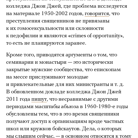
колледжа Джон Джей, где проблема исследуется
на материале 1950-2002 годов,
говорится
, что
преступления священников не привязаны
к их гомосексуальности или склонности
к педофилии и являются «crimes of opportunity»,
то есть не планируются заранее.
Кроме того, приводятся аргументы о том, что
семинарии и монастыри — это исторически
закрытые мужские сообщества, что епископам
на мессе прислуживают молодые
и привлекательные для них министранты и т. д.
В обновленном докладе колледжа Джон Джей
2011 года
пишут
, что несравнимые с другими
периодами масштабы абьюза в 1960-1980-е годы
обусловлены тем, что в это время священники
получают доступ к организациям вроде частных
школ или кружков бойскаутов. Дела, о которых
мы слышим сейчас, — в основном относятся к тому