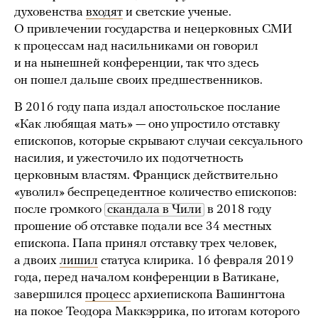
духовенства
входят
и светские ученые.
О привлечении государства и нецерковных СМИ
к процессам над насильниками он говорил
и на нынешней конференции, так что здесь
он пошел дальше своих предшественников.
В 2016 году папа издал апостольское послание
«Как любящая мать» — оно упростило отставку
епископов, которые скрывают случаи сексуального
насилия, и ужесточило их подотчетность
церковным властям. Франциск действительно
«уволил» беспрецедентное количество епископов:
после громкого
скандала в Чили
в 2018 году
прошение об отставке подали все 34 местных
епископа. Папа принял отставку трех человек,
а двоих
лишил
статуса клирика. 16 февраля 2019
года, перед началом конференции в Ватикане,
завершился
процесс
архиепископа Вашингтона
на покое Теодора Маккэррика, по итогам которого