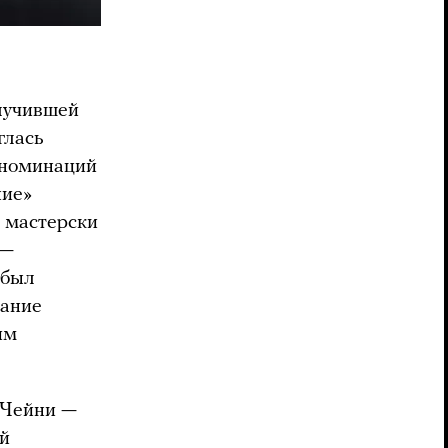
лучившей
глась
ь номинаций
ние»
 мастерски
 —
 был
сание
им
 Чейни —
ий