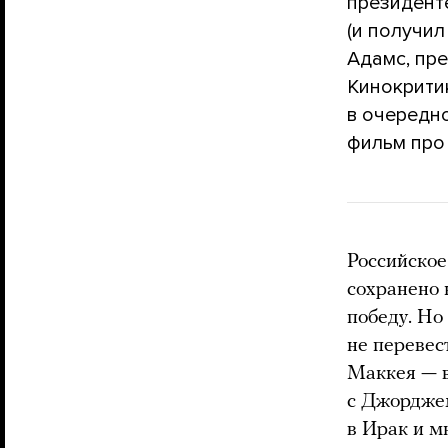
президент
(и получил
Адамс, пр
Кинокрити
в очередн
фильм про
Российское
сохранено 
победу. Но
не перевес
Маккея — в
с Джорджем
в Ирак и м