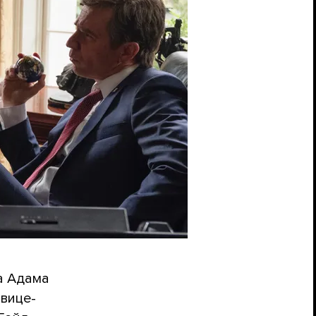
а Адама
вице-