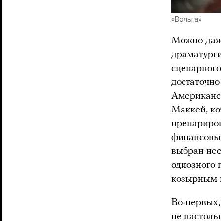
«Вольга»
Можно даже
драматурги
сценарного
достаточно
Американск
Маккей, ко
препариро
финансовый
выбран нес
одиозного 
козырным к
Во-первых,
не настоль