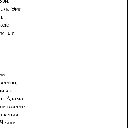
Бэйл
рала Эми
лл.
ккею
оумный
ем
вестно,
никак
ины Адама
ой вместе
оржения
 Чейни —