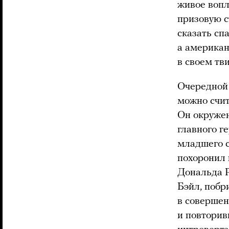
живое вопл
призовую с
сказать сп
а американ
в своем тв
Очередной 
можно счит
Он окружен
главного г
младшего с
похоронил 
Дональда Р
Бэйл, побр
в совершен
и повторив