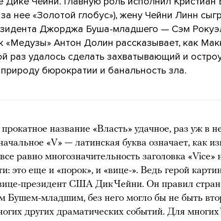
е Дике Чейни. Главную роль исполнил Кристиан 
 за нее «Золотой глобус»), жену Чейни Линн сыг
езидента Джорджа Буша-младшего — Сэм Рокуэ
к «Медузы» Антон Долин рассказывает, как Ма
ой раз удалось сделать захватывающий и остр
 природу бюрократии и банальность зла.
 прокатное название «Власть» удачное, раз уж в н
начальное «V» — латинская буква означает, как из
 все равно многозначительность заголовка «Vice» 
ти: это еще и «порок», и «вице-». Ведь герой карт
ице-президент США Дик Чейни. Он правил стран
 Бушем-младшим, без него могло бы не быть вт
ногих других драматических событий. Для многих