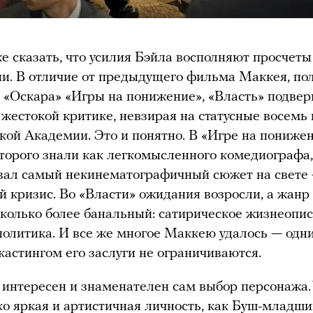
 сказать, что усилия Бэйла восполняют просчеты
и. В отличие от предыдущего фильма Маккея, по
 «Оскара» «Игры на понижение», «Власть» подвер
 жестокой критике, невзирая на статусные восем
ой Академии. Это и понятно. В «Игре на пониже
торого знали как легкомысленного комедиографа,
вал самый некинематографичный сюжет на свете
 кризис. Во «Власти» ожидания возросли, а жанр
колько более банальный: сатирическое жизнеопи
политика. И все же многое Маккею удалось — одн
астингом его заслуги не ограничиваются.
 интересен и знаменателен сам выбор персонажа.
ко яркая и артистичная личность, как Буш-младш