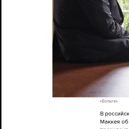
«Вольга»
В российс
Маккея об