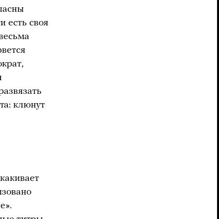
пасны
и есть своя
 весьма
рвется
ократ,
я
развязать
та: клюнут
скакивает
изовано
е».