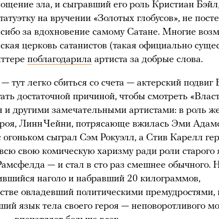
ощение зла, и сыгравший его роль Кристиан Бэйл,
татуэтку на вручении «Золотых глобусов», не пост
асибо за вдохновение самому Сатане. Многие возм
ская церковь сатанистов (такая официально сущес
иттере
поблагодарила
артиста за добрые слова.
— тут легко сбиться со счета — актерский подвиг 
ать достаточной причиной, чтобы смотреть «Власт
 и другими замечательными артистами: в роль ж
ероя, Линн Чейни, потрясающе вжилась Эми Адамс
 огоньком сыграл Сэм Рокуэлл, а Стив Карелл ге
всю свою комическую харизму ради роли старого 
амсфелда — и стал в сто раз смешнее обычного. 
ившийся наголо и набравший 20 килограммов,
стве овладевший политическими премудростями,
ший язык тела своего героя — неповоротливого мо