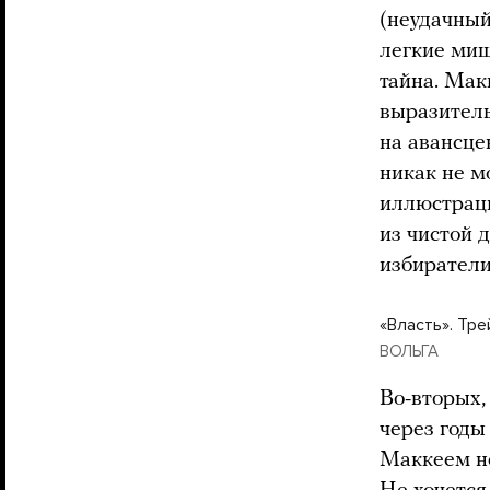
(неудачный
легкие миш
тайна. Мак
выразитель
на авансце
никак не м
иллюстраци
из чистой 
избиратели
«Власть». Тр
ВОЛЬГА
Во-вторых,
через годы
Маккеем не