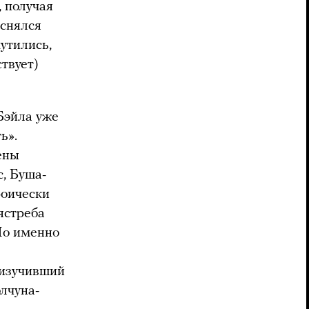
 получая
еснялся
утились,
твует)
Бэйла уже
ь».
ены
, Буша-
роически
ястреба
Но именно
 изучивший
лчуна-