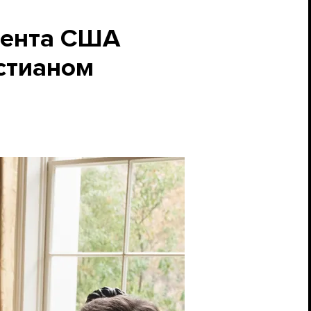
дента США
стианом