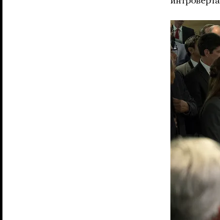
интроверта