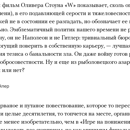
 фильм Оливера Стоуна «W» показывает, сколь о
ени), в его подавляющей серости и тяжеловесност
кей не в состоянии ее разгадать, но обозначает ее
но. Эмблематичный политик нашего времени не 
ну, он не Наполеон и не Гитлер: тривиальный бюр
огущий поверить в собственную карьеру, — лучша
я тезиса о банальности зла. Он даже войну готов 
добросовестности. Ну и еще из рыболовецкого азар
 или нет?
ейлер
 рваное и путаное повествование, которое то пере
 и целые десятилетия, то топчется на месте, орган
 менее изобретательно, чем в «Игре на понижени