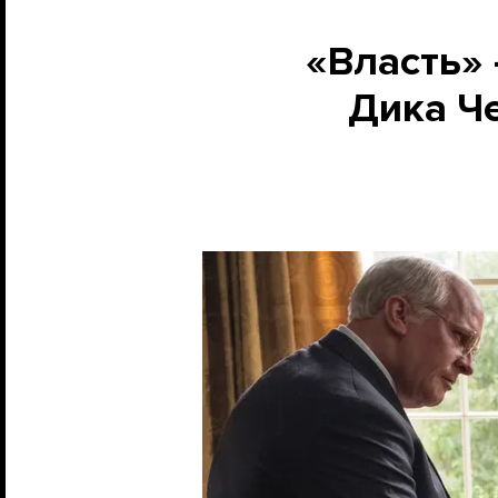
«Власть»
Дика Ч