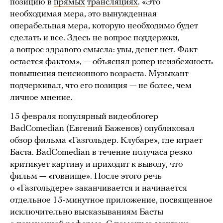
позицию в
прямых
трансляциях
. «Это
необходимая мера, это вынужденная
операбельная мера, которую необходимо будет
сделать и все. Здесь не вопрос поддержки,
а вопрос здравого смысла: увы, денег нет. Факт
остается фактом», — объяснял рэпер неизбежность
повышения пенсионного возраста. Музыкант
подчеркивал, что его позиция — не более, чем
личное мнение.
15 февраля популярный видеоблогер
BadComedian (Евгений Баженов) опубликовал
обзор фильма «Газгольдер. Клубаре», где играет
Баста. BadComedian в течение получаса резко
критикует картину и приходит к выводу, что
фильм — «говнище». После этого речь
о «Газгольдере» заканчивается и начинается
отдельное 15-минутное приложение, посвященное
исключительно высказываниям Басты