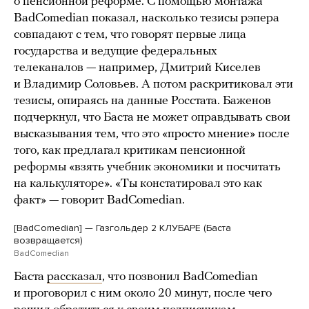
о пенсионной реформе. С помощью монтажа
BadComedian показал, насколько тезисы рэпера
совпадают с тем, что говорят первые лица
государства и ведущие федеральных
телеканалов — например, Дмитрий Киселев
и Владимир Соловьев. А потом раскритиковал эти
тезисы, опираясь на данные Росстата. Баженов
подчеркнул, что Баста не может оправдывать свои
высказывания тем, что это «просто мнение» после
того, как предлагал критикам пенсионной
реформы «взять учебник экономики и посчитать
на калькуляторе». «Ты констатировал это как
факт» — говорит BadComedian.
[BadComedian] — Газгольдер 2 КЛУБАРЕ (Баста
возвращается)
BadComedian
Баста
рассказал
, что позвонил BadComedian
и проговорил с ним около 20 минут, после чего