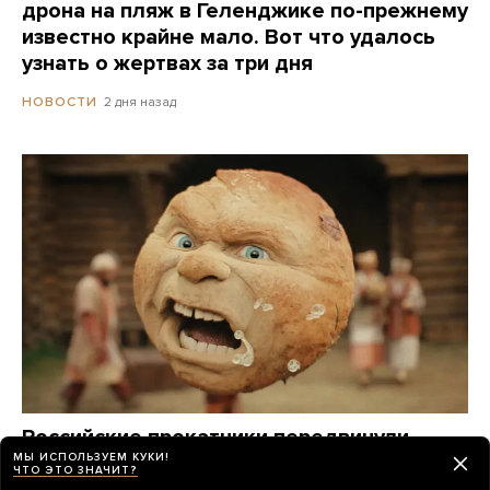
дрона на пляж в Геленджике по-прежнему
известно крайне мало. Вот что удалось
узнать о жертвах за три дня
2 дня назад
НОВОСТИ
Российские прокатчики передвинули
МЫ ИСПОЛЬЗУЕМ КУКИ!
премьеру нового «Человека-паука»,
ЧТО ЭТО ЗНАЧИТ?