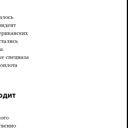
илось
езидент
ериканских
стались
а.
ке спецназа
оплота
одит
кого
твенно