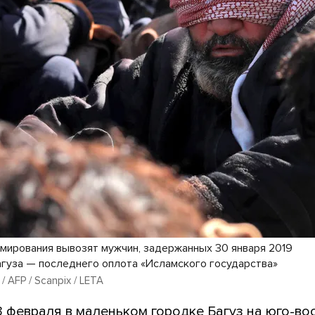
мирования вывозят мужчин, задержанных 30 января 2019
агуза — последнего оплота «Исламского государства»
 / AFP / Scanpix / LETA
 февраля в маленьком городке Багуз на юго-во