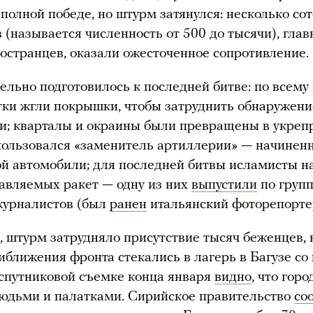
 полной победе, но штурм затянулся: несколько со
 (называется численность от 500 до тысячи), гла
остранцев, оказали ожесточенное сопротивление.
ельно подготовилось к последней битве: по всему
тки жгли покрышки, чтобы затруднить обнаружени
и; кварталы и окраины были превращены в укреп
пользовался «заменитель артиллерии» — начинен
й автомобили; для последней битвы исламисты н
авляемых ракет — одну из них
выпустили
по груп
журналистов (был
ранен
итальянский фоторепорте
, штурм затрудняло присутствие тысяч беженцев,
иближения фронта стекались в лагерь в Багузе со
 спутниковой съемке конца января
видно
, что гор
юдьми и палатками. Сирийское правительство
со