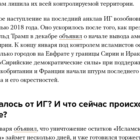
ам лишила их всей контролируемой территории.
е наступление на последний анклав ИГ возобнов
нью 2018 года. Оно ускорилось после того, как пр
ьд Трамп в декабре
объявил
о начале вывода ам
ирии. К концу января под контролем исламистов о
лько городов на Евфрате у границы Сирии и Ирак
«Сирийские демократические силы» при поддерж
кобритании и Франции начали штурм последнего 
а и его окрестностей.
алось от ИГ? И что сейчас происх
е?
нваря
объявил
, что уничтожение остатков «Исламс
а» займет несколько дней, и уже готовился торжес