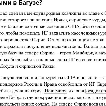
ыми в Багузе?
лад сделала международная коалиция во главе с
став которого вошли силы Ирака, сирийские курды,
е и ближневосточные союзники США, был создан
ого, чтобы помешать ИГ захватить населенный кур
северо-востоке Сирии. С тех пор коалиция не толь
 и отразила наступление исламистов на Багдад, з
ую базу на севере Сирии — город Манбидж, а зат
ных боев выбила главные силы ИГ из ее «столиц
Мосула и сирийской Ракки.
е поучаствовали и конкуренты США в регионе — 
поддержке России и Ирана освободила от ИГ Си
тбила древний город
Пальмиру
и сняла
осаду го
еке Евфрат, где в окружении несколько лет нахо
вительственных солдат. На севере Сирии воевала