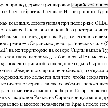
орая при поддержке группировок
сирийской оппо
лых боев отбросила боевиков ИГ от границы Турц
 как коалиция, действующая при поддержке США,
оля южнее Ракки, она на целый год потеряла инт
 «Исламского государства». Курдам, составлявшим
ой армии — «Сирийских демократических сил» (
 ИГ: на их территорию на севере Сирии напала Ту
за стал «накопителем» для боевиков «Исламского
а»; согласно принятой в последние годы в Сирии и
почти побежденного врага не добивают, а отпускаю
ооружения; это делается для того, чтобы сократит
 количество жертв, а также освободить заложнико
ратно вывозили именно на берега Евфрата около
ьных кварталов Ракки, из Сирийской пустыни и др
орвались и многие исламисты из Ирака после того