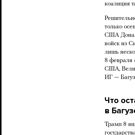
коалиция т
Решительно
только осе
США Донал
войск из С
лишь неско
8 февраля 
США, Вели
ИГ — Багуз
Что ост
в Багуз
Трамп 8 я
государств