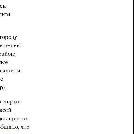
тен
вным
 городу
е целей
район;
ные
акопили
пе
р).
 которые
 всей
одок просто
общило
, что