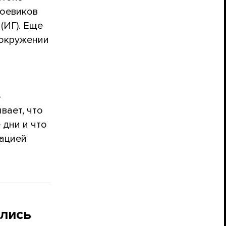
оевиков
(ИГ). Еще
 окружении
»
вает, что
 дни и что
зацией
ались