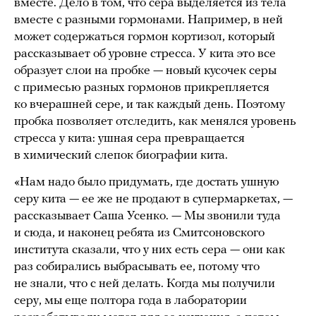
вместе. Дело в том, что сера выделяется из тела
вместе с разными гормонами. Например, в ней
может содержаться гормон кортизол, который
рассказывает об уровне стресса. У кита это все
образует слои на пробке — новый кусочек серы
с примесью разных гормонов прикрепляется
ко вчерашней сере, и так каждый день. Поэтому
пробка позволяет отследить, как менялся уровень
стресса у кита: ушная сера превращается
в химический слепок биографии кита.
«Нам надо было придумать, где достать ушную
серу кита — ее же не продают в супермаркетах, —
рассказывает Саша Усенко. — Мы звонили туда
и сюда, и наконец ребята из Смитсоновского
института сказали, что у них есть сера — они как
раз собирались выбрасывать ее, потому что
не знали, что с ней делать. Когда мы получили
серу, мы еще полтора года в лаборатории