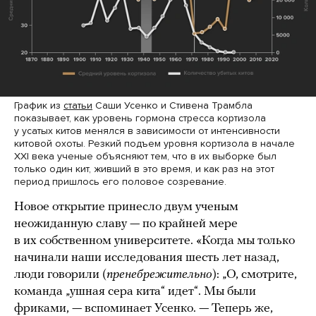
График из
статьи
Саши Усенко и Стивена Трамбла
показывает, как уровень гормона стресса кортизола
у усатых китов менялся в зависимости от интенсивности
китовой охоты. Резкий подъем уровня кортизола в начале
XXI века ученые объясняют тем, что в их выборке был
только один кит, живший в это время, и как раз на этот
период пришлось его половое созревание.
Новое открытие принесло двум ученым
неожиданную славу — по крайней мере
в их собственном университете. «Когда мы только
начинали наши исследования шесть лет назад,
люди говорили (
пренебрежительно
): „О, смотрите,
команда „ушная сера кита“ идет“. Мы были
фриками, — вспоминает Усенко. — Теперь же,