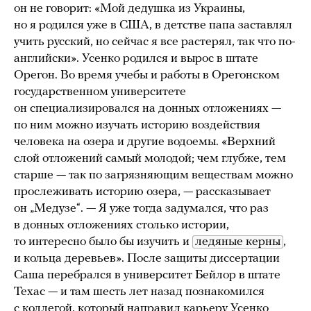
он не говорит: «Мой дедушка из Украины,
но я родился уже в США, в детстве папа заставлял
учить русский, но сейчас я все растерял, так что по-
английски». Усенко родился и вырос в штате
Орегон. Во время учебы и работы в Орегонском
государственном университете
он специализировался на донных отложениях —
по ним можно изучать историю воздействия
человека на озера и другие водоемы. «Верхний
слой отложений самый молодой; чем глубже, тем
старше — так по загрязняющим веществам можно
прослеживать историю озера, — рассказывает
он „Медузе“. — Я уже тогда задумался, что раз
в донных отложениях столько истории,
то интересно было бы изучить и
ледяные керны
,
и кольца деревьев». После защиты диссертации
Саша перебрался в университет Бейлор в штате
Техас — и там шесть лет назад познакомился
с коллегой, который направил карьеру Усенко