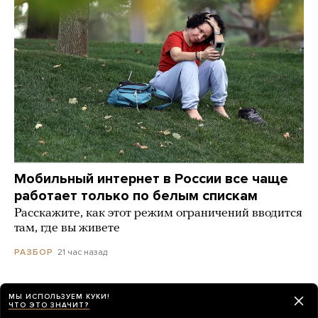
Мобильный интернет в России все чаще
работает только по белым спискам
Расскажите, как этот режим ограничений вводится
там, где вы живете
21 час назад
РАЗБОР
WP: Трамп потребовал у Хегсета объяснений
МЫ ИСПОЛЬЗУЕМ КУКИ!
ЧТО ЭТО ЗНАЧИТ?
из-за нехватки боеприпасов