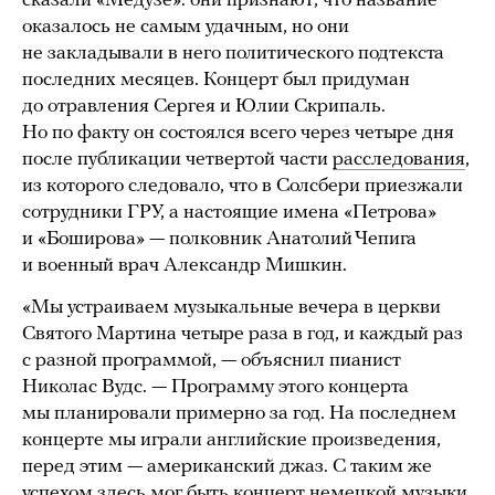
сказали «Медузе»: они признают, что название
оказалось не самым удачным, но они
не закладывали в него политического подтекста
последних месяцев. Концерт был придуман
до отравления Сергея и Юлии Скрипаль.
Но по факту он состоялся всего через четыре дня
после публикации четвертой части
расследования
,
из которого следовало, что в Солсбери приезжали
сотрудники ГРУ, а настоящие имена «Петрова»
и «Боширова» — полковник Анатолий Чепига
и военный врач Александр Мишкин.
«Мы устраиваем музыкальные вечера в церкви
Святого Мартина четыре раза в год, и каждый раз
с разной программой, — объяснил пианист
Николас Вудс. — Программу этого концерта
мы планировали примерно за год. На последнем
концерте мы играли английские произведения,
перед этим — американский джаз. С таким же
успехом здесь мог быть концерт немецкой музыки.