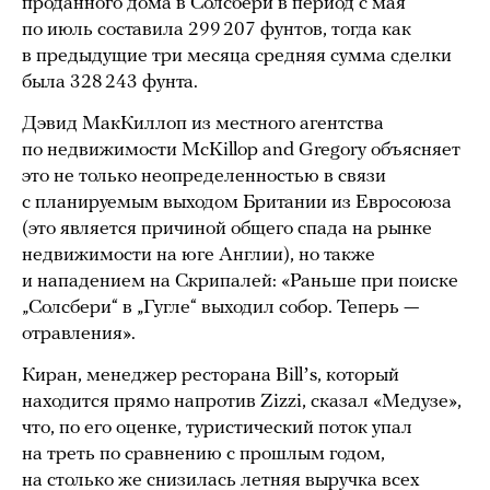
проданного дома в Солсбери в период с мая
по июль составила 299 207 фунтов, тогда как
в предыдущие три месяца средняя сумма сделки
была 328 243 фунта.
Дэвид МакКиллоп из местного агентства
по недвижимости McKillop and Gregory объясняет
это не только неопределенностью в связи
с планируемым выходом Британии из Евросоюза
(это является причиной общего спада на рынке
недвижимости на юге Англии), но также
и нападением на Скрипалей: «Раньше при поиске
„Солсбери“ в „Гугле“ выходил собор. Теперь —
отравления».
Киран, менеджер ресторана Billʼs, который
находится прямо напротив Zizzi, сказал «Медузе»,
что, по его оценке, туристический поток упал
на треть по сравнению с прошлым годом,
на столько же снизилась летняя выручка всех