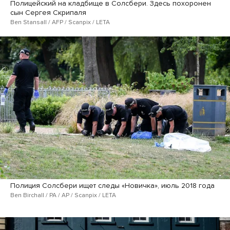
Полицейский на кладбище в Солсбери. Здесь похоронен
сын Сергея Скрипаля
Ben Stansall / AFP / Scanpix / LETA
Полиция Солсбери ищет следы «Новичка», июль 2018 года
Ben Birchall / PA / AP / Scanpix / LETA