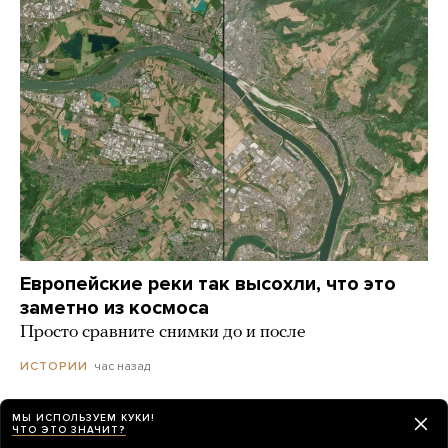
Европейские реки так высохли, что это
заметно из космоса
Просто сравните снимки до и после
час назад
ИСТОРИИ
МЫ ИСПОЛЬЗУЕМ КУКИ!
BBC News: бывший глава сирийской
ЧТО ЭТО ЗНАЧИТ?