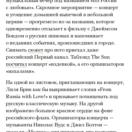
музыкальный вечер под названием «Из России
с любовью». Скромное мероприятие — концерт
и угощение домашней выпечкой в небольшой
церкви — прогремело из-за названия, которое
одновременно отсылает к фильму с Джеймсом
Бондом о русских шпионах и напоминает
о недавних событиях, произошедших в городе.
Снимать
сюжет
про него приехал даже
российский Первый канал. Таблоид The Sun
посчитал
концерт «издевкой», а его организаторов
«нахалами».
На одной из листовок, приглашающих на концерт,
Лиля Брик как бы выкрикивает слоган «From
Russia with Love!» и призывает потанцевать под
русскую классическую музыку. На другой
изображено большое красное сердце на фоне
российского флага. Организаторы концерта —
музыканты Николас Вудс и Джил Болтон —