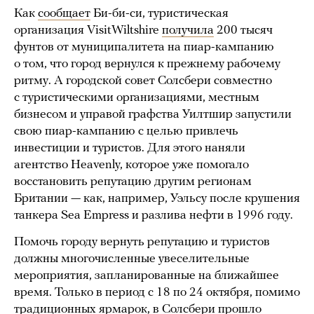
Как
сообщает
Би-би-си, туристическая
организация VisitWiltshire
получила
200 тысяч
фунтов от муниципалитета на пиар-кампанию
о том, что город вернулся к прежнему рабочему
ритму. А городской совет Солсбери совместно
с туристическими организациями, местным
бизнесом и управой графства Уилтшир запустили
свою пиар-кампанию с целью привлечь
инвестиции и туристов. Для этого наняли
агентство Heavenly, которое уже помогало
восстановить репутацию другим регионам
Британии — как, например, Уэльсу после крушения
танкера Sea Empress и разлива нефти в 1996 году.
Помочь городу вернуть репутацию и туристов
должны многочисленные увеселительные
мероприятия, запланированные на ближайшее
время. Только в период с 18 по 24 октября, помимо
традиционных ярмарок, в Солсбери
прошло