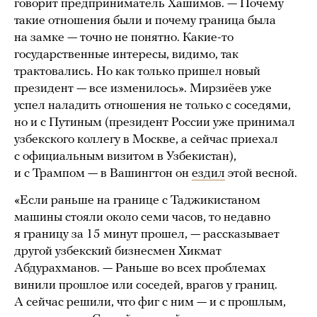
говорит предприниматель Хашимов. — Почему
такие отношения были и почему граница была
на замке — точно не понятно. Какие-то
государственные интересы, видимо, так
трактовались. Но как только пришел новый
президент — все изменилось». Мирзиёев уже
успел наладить отношения не только с соседями,
но и с Путиным (президент России уже принимал
узбекского коллегу в Москве, а сейчас приехал
с официальным визитом в Узбекистан),
и с Трампом — в Вашингтон он
ездил
этой весной.
«Если раньше на границе с Таджикистаном
машины стояли около семи часов, то недавно
я границу за 15 минут прошел, — рассказывает
другой узбекский бизнесмен Хикмат
Абдурахманов. — Раньше во всех проблемах
винили прошлое или соседей, врагов у границ.
А сейчас решили, что фиг с ним — и с прошлым,