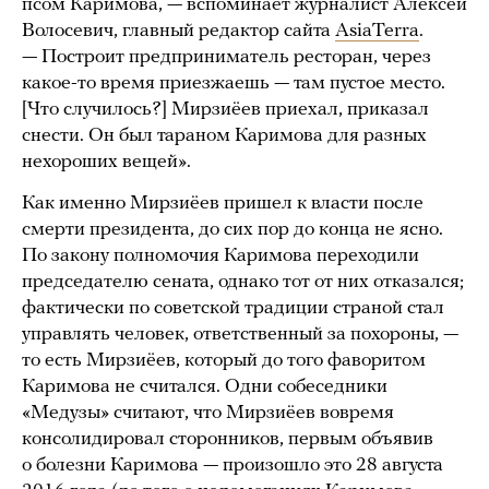
псом Каримова, — вспоминает журналист Алексей
Волосевич, главный редактор сайта
AsiaTerra
.
— Построит предприниматель ресторан, через
какое-то время приезжаешь — там пустое место.
[Что случилось?] Мирзиёев приехал, приказал
снести. Он был тараном Каримова для разных
нехороших вещей».
Как именно Мирзиёев пришел к власти после
смерти президента, до сих пор до конца не ясно.
По закону полномочия Каримова переходили
председателю сената, однако тот от них отказался;
фактически по советской традиции страной стал
управлять человек, ответственный за похороны, —
то есть Мирзиёев, который до того фаворитом
Каримова не считался. Одни собеседники
«Медузы» считают, что Мирзиёев вовремя
консолидировал сторонников, первым объявив
о болезни Каримова — произошло это 28 августа