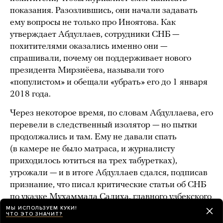
показания. Разозлившись, они начали задавать
ему вопросы не только про Иноятова. Как
утверждает Абдуллаев, сотрудники СНБ —
похитителями оказались именно они —
спрашивали, почему он поддерживает нового
президента Мирзиёева, называли того
«популистом» и обещали «убрать» его до 1 января
2018 года.
Через некоторое время, по словам Абдуллаева, его
перевели в следственный изолятор — но пытки
продолжались и там. Ему не давали спать
(в камере не было матраса, и журналисту
приходилось ютиться на трех табуретках),
угрожали — и в итоге Абдуллаев сдался, подписав
признание, что писал критические статьи об СНБ
по указке Мухаммада Салиха, главного узбекского
оппозиционера, давно живущего за пределами
МЫ ИСПОЛЬЗУЕМ КУКИ!
ЧТО ЭТО ЗНАЧИТ?
страны.