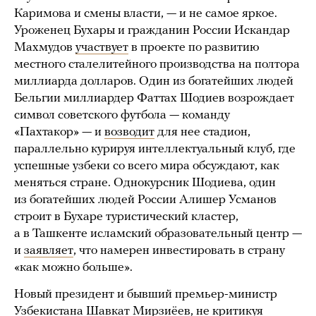
Каримова и смены власти, — и не самое яркое.
Уроженец Бухары и гражданин России Искандар
Махмудов
участвует
в проекте по развитию
местного сталелитейного производства на полтора
миллиарда долларов. Один из богатейших людей
Бельгии миллиардер Фаттах Шодиев возрождает
символ советского футбола — команду
«Пахтакор» — и
возводит
для нее стадион,
параллельно курируя интеллектуальный клуб, где
успешные узбеки со всего мира обсуждают, как
меняться стране. Однокурсник Шодиева, один
из богатейших людей России Алишер Усманов
строит в Бухаре туристический кластер,
а в Ташкенте исламский образовательный центр —
и
заявляет
, что намерен инвестировать в страну
«как можно больше».
Новый президент и бывший премьер-министр
Узбекистана Шавкат Мирзиёев, не критикуя