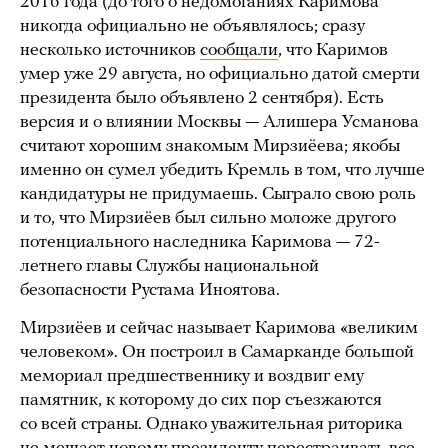
2016 года (до того о недомоганиях Каримова
никогда официально не объявлялось; сразу
несколько источников
сообщали
, что Каримов
умер уже 29 августа, но официально датой смерти
президента было объявлено 2 сентября). Есть
версия и о влиянии Москвы — Алишера Усманова
считают хорошим знакомым Мирзиёева; якобы
именно он сумел убедить Кремль в том, что лучше
кандидатуры не придумаешь. Сыграло свою роль
и то, что Мирзиёев был сильно моложе другого
потенциального наследника Каримова — 72-
летнего главы Службы национальной
безопасности Рустама Иноятова.
Мирзиёев и сейчас называет Каримова «великим
человеком». Он построил в Самарканде большой
мемориал предшественнику и воздвиг ему
памятник, к которому до сих пор съезжаются
со всей страны. Однако уважительная риторика