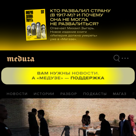
Перейти
к
материалам
НОВОСТИ
ИСТОРИИ
РАЗБОР
ПОДКАСТЫ
МАГАЗ
П