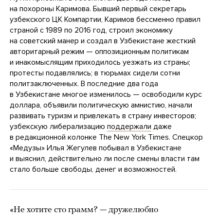
на похороны Каримова. Бывший первый секретарь
узбекского ЦК Компартии, Каримов бессменно правил
страной с 1989 по 2016 год, строил экономику
на советский манер и создал в Узбекистане жесткий
авторитарный режим — оппозиционным политикам
и инакомыслящим приходилось уезжать из страны;
протесты подавлялись; в тюрьмах сидели сотни
политзаключенных. В последние два года
в Узбекистане многое изменилось — освободили курс
доллара, объявили политическую амнистию, начали
развивать туризм и привлекать в страну инвесторов;
узбекскую либерализацию
поддержали
даже
в редакционной колонке The New York Times. Спецкор
«Медузы» Илья Жегулев побывал в Узбекистане
и выяснил, действительно ли после смены власти там
стало больше свободы, денег и возможностей.
«Не хотите сто грамм? — дружелюбно