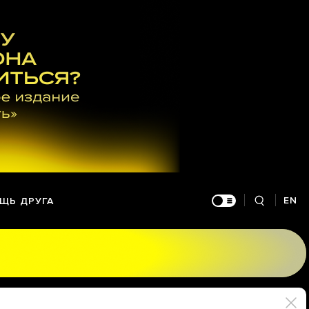
EN
ЩЬ ДРУГА