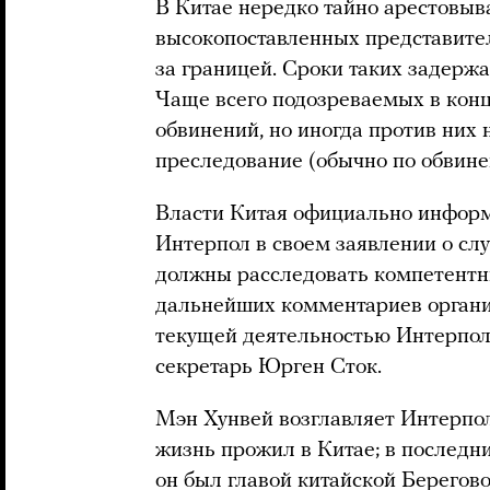
В Китае нередко тайно арестовы
высокопоставленных представите
за границей. Сроки таких задерж
Чаще всего подозреваемых в конц
обвинений, но иногда против них
преследование (обычно по обвине
Власти Китая официально информ
Интерпол в своем заявлении о сл
должны расследовать компетентн
дальнейших комментариев организ
текущей деятельностью Интерпола
секретарь Юрген Сток.
Мэн Хунвей возглавляет Интерпол 
жизнь прожил в Китае; в последн
он был главой китайской Берегов