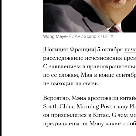
Wong Maye-E / AP / Scanpix / LETA
Полиция Франции
5 октября
нач
расследование исчезновения пре
С заявлением в правоохранительн
по ее словам, Мэн в конце сентябр
не выходил на связь.
Вероятно, Мэна арестовали китай
South China Morning Post, главу И
он приземлился в Китае. С чем мо
предъявлены ли Мэну какие-то об