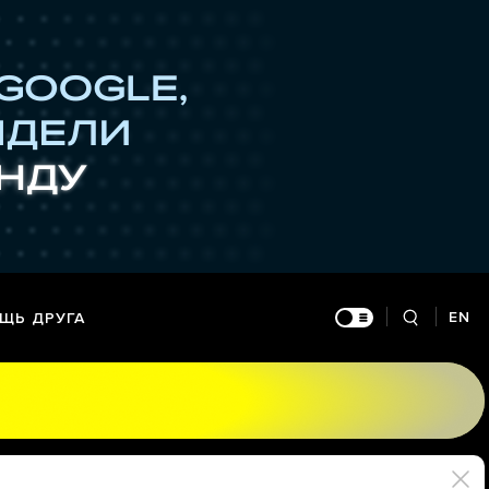
EN
ЩЬ ДРУГА