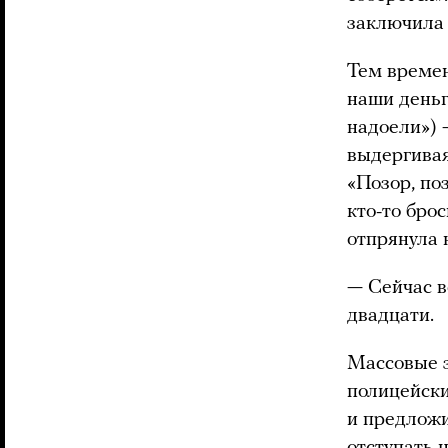
заключила 
Тем времен
наши деньг
надоели») 
выдергивая
«Позор, по
кто-то бро
отпрянула 
— Сейчас в
двадцати.
Массовые з
полицейски
и предложи