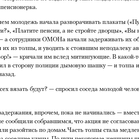
пенсионерка.
ем молодежь начала разворачивать плакаты («Пу
и?», «Платите пенсии, а не стройте дворцы», «Вы
— а сотрудники ОМОНа начали задерживать их об
 их из толпы, и уводить к стоявшим неподалеку ав
зор!» — кричали им вслед митингующие. В какой-
сил в сторону полиции дымовую шашку — и толпа 
назад.
сех вязать будут? — спросил соседа молодой чело
адержания, впрочем, пока не начинались — вмест
е сообщили собравшимся, что акция не согласован
ли разойтись по домам. Часть толпы стала медле