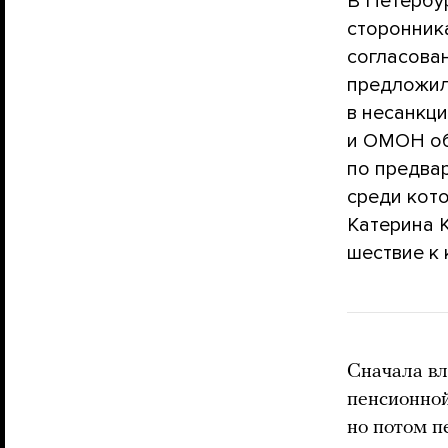
В Петербу
сторонник
согласован
предложила
в несанкц
и ОМОН об
по предва
среди кот
Катерина 
шествие к 
Сначала вл
пенсионной
но потом п