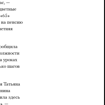
ас, —
оцветные
 «65»
 на пенсию
летняя
сообщила
должности
а уроках
ько шагов
я Татьяна
енина
ила здесь
», —