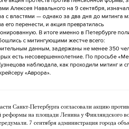
рге акция протеста против пенсионной формы, 
ами Алексея Навального на 9 сентября, изнача
а с властями — однако за два дня до митинга 
 его перенести, и акция превратилась
ионированную. В итоге именно в Петербурге пол
ошлись с митингующими жестче всего:
рительным данным, задержаны не менее 350 чел
орых есть несовершеннолетние. По просьбе «М
Кузнецова наблюдала, как проходили митинг и 
крейсеру «Аврора».
асти Санкт-Петербурга согласовали акцию против
 реформы на площади Ленина у Финляндского во
ередумали. 7 сентября администрация города объя