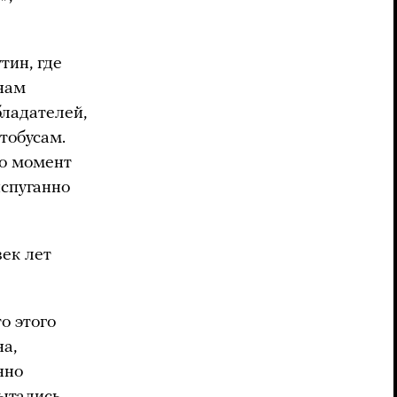
тин, где
 нам
ладателей,
тобусам.
то момент
испуганно
век лет
о этого
а,
нно