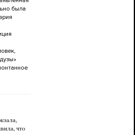
заявленная
льно была
мэрия
иция
овек,
едузы»
спонтанное
кзала,
вила, что