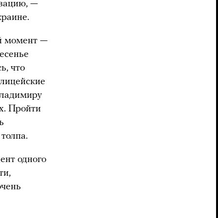
зацию, —
краине.
й момент —
ресенье
ь, что
олицейские
Владимиру
х. Пройти
ь
 толпа.
дент одного
ти,
очень