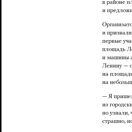
в районе п
и предложи
Организато
и призвали
первые уча
площадь Ле
и машины а
Ленину — о
на площадь
на небольш
— Я пришел
из городск
но узнали,
страшно, н