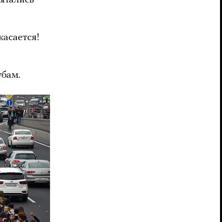
пытались
касается!
убам.