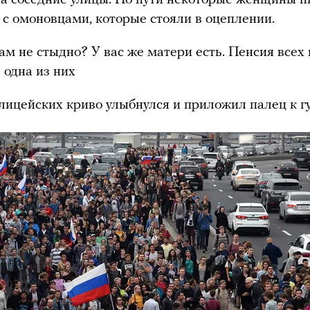
на соседние улицы. По пути некоторые женщины 
 с омоновцами, которые стояли в оцеплении.
вам не стыдно? У вас же матери есть. Пенсия всех 
 одна из них
лицейских криво улыбнулся и приложил палец к г