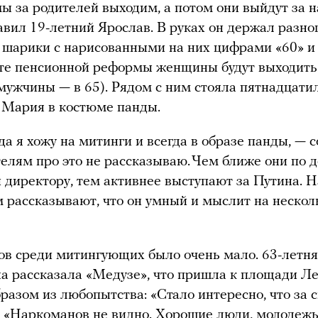
ы за родителей выходим, а потом они выйдут за н
авил 19-летний Ярослав. В руках он держал разн
шарики с нарисованными на них цифрами «60» и
ате пенсионной реформы женщины будут выходить
а мужчины — в 65). Рядом с ним стояла пятнадцати
 Мария в костюме панды.
да я хожу на митинги и всегда в образе панды, — 
телям про это не рассказываю. Чем ближе они по 
и директору, тем активнее выступают за Путина. Н
 рассказывают, что он умный и мыслит на нескол
в среди митингующих было очень мало. 63-летня
 рассказала «Медузе», что пришла к площади Л
разом из любопытства: «Стало интересно, что за с
. «Наркоманов не видно. Хорошие люди, молодежь