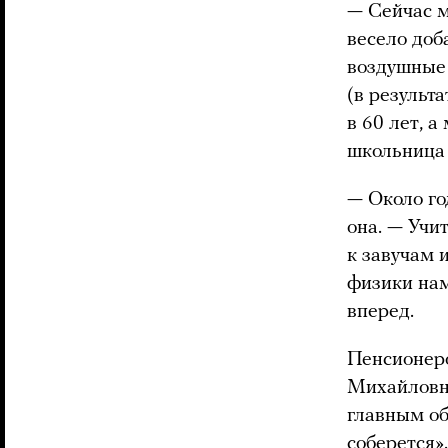
— Сейчас м
весело доб
воздушные 
(в результ
в 60 лет, 
школьница
— Около го
она. — Учи
к завучам 
физики нам
вперед.
Пенсионеро
Михайловна
главным об
соберется»