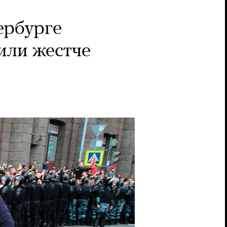
ербурге
или жестче