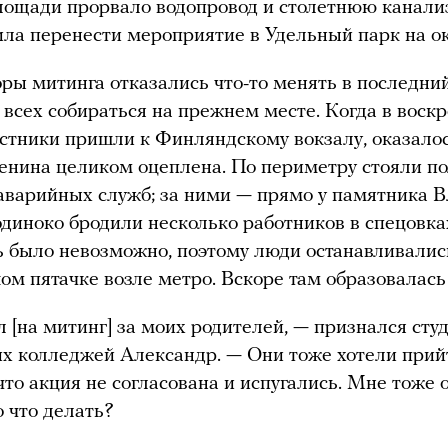
лощади прорвало водопровод и столетнюю канали
ла перенести мероприятие в Удельный парк на о
ры митинга отказались что-то менять в последни
 всех собираться на прежнем месте. Когда в воск
стники пришли к Финляндскому вокзалу, оказалос
нина целиком оцеплена. По периметру стояли п
варийных служб; за ними — прямо у памятника 
диноко бродили несколько работников в спецовка
 было невозможно, поэтому люди останавливалис
ом пятачке возле метро. Вскоре там образовалась
 [на митинг] за моих родителей, — признался сту
их колледжей Александр. — Они тоже хотели прий
 что акция не согласована и испугались. Мне тоже 
о что делать?