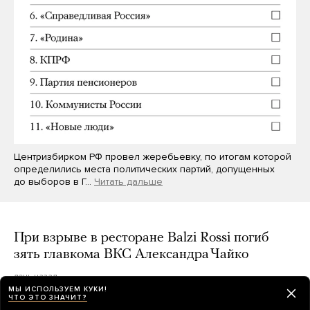
Центризбирком РФ провел жеребьевку, по итогам которой
определились места политических партий, допущенных
до выборов в Г…
Читать дальше
При взрыве в ресторане Balzi Rossi погиб
зять главкома ВКС Александра Чайко
день назад
МЫ ИСПОЛЬЗУЕМ КУКИ!
ЧТО ЭТО ЗНАЧИТ?