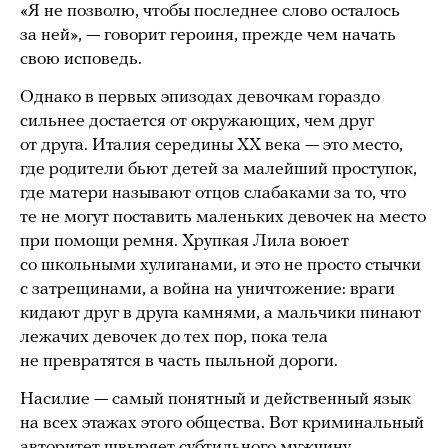
«Я не позволю, чтобы последнее слово осталось
за ней», — говорит героиня, прежде чем начать
свою исповедь.
Однако в первых эпизодах девочкам гораздо
сильнее достается от окружающих, чем друг
от друга. Италия середины XX века — это место,
где родители бьют детей за малейший проступок,
где матери называют отцов слабаками за то, что
те не могут поставить маленьких девочек на место
при помощи ремня. Хрупкая Лила воюет
со школьными хулиганами, и это не просто стычки
с затрещинами, а война на уничтожение: враги
кидают друг в друга камнями, а мальчики пинают
лежачих девочек до тех пор, пока тела
не превратятся в часть пыльной дороги.
Насилие — самый понятный и действенный язык
на всех этажах этого общества. Вот криминальный
авторитет швыряет субтильного мужчину