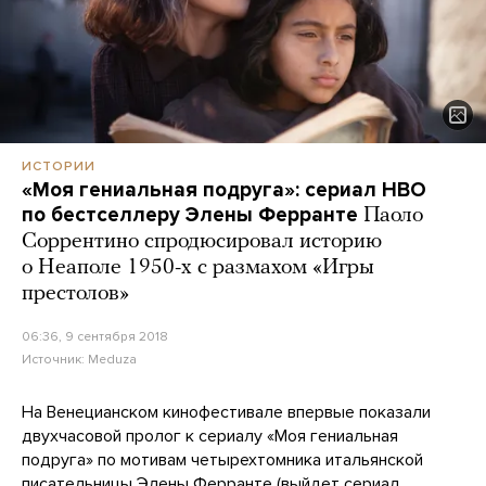
ИСТОРИИ
«Моя гениальная подруга»: сериал HBO
по бестселлеру Элены Ферранте
Паоло
Соррентино спродюсировал историю
о Неаполе 1950-х с размахом «Игры
престолов»
06:36, 9 сентября 2018
Источник:
Meduza
На Венецианском кинофестивале впервые показали
двухчасовой пролог к сериалу «Моя гениальная
подруга» по мотивам четырехтомника итальянской
писательницы Элены Ферранте (выйдет сериал