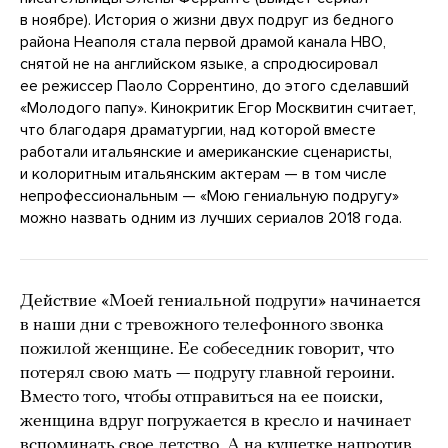
в ноябре). История о жизни двух подруг из бедного
района Неаполя стала первой драмой канала HBO,
снятой не на английском языке, а спродюсировал
ее режиссер Паоло Соррентино, до этого сделавший
«Молодого папу». Кинокритик Егор Москвитин считает,
что благодаря драматургии, над которой вместе
работали итальянские и американские сценаристы,
и колоритным итальянским актерам — в том числе
непрофессиональным — «Мою гениальную подругу»
можно назвать одним из лучших сериалов 2018 года.
Действие «Моей гениальной подруги» начинается
в наши дни с тревожного телефонного звонка
пожилой женщине. Ее собеседник говорит, что
потерял свою мать — подругу главной героини.
Вместо того, чтобы отправиться на ее поиски,
женщина вдруг погружается в кресло и начинает
вспоминать свое детство. А на кушетке напротив