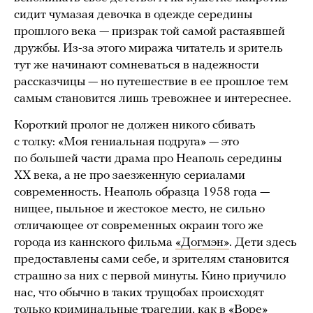
сидит чумазая девочка в одежде середины
прошлого века — призрак той самой растаявшей
дружбы. Из-за этого миража читатель и зритель
тут же начинают сомневаться в надежности
рассказчицы — но путешествие в ее прошлое тем
самым становится лишь тревожнее и интереснее.
Короткий пролог не должен никого сбивать
с толку: «Моя гениальная подруга» — это
по большей части драма про Неаполь середины
XX века, а не про заезженную сериалами
современность. Неаполь образца 1958 года —
нищее, пыльное и жестокое место, не сильно
отличающее от современных окраин того же
города из каннского фильма
«Догмэн»
. Дети здесь
предоставлены сами себе, и зрителям становится
страшно за них с первой минуты. Кино приучило
нас, что обычно в таких трущобах происходят
только криминальные трагедии, как в «Воре»