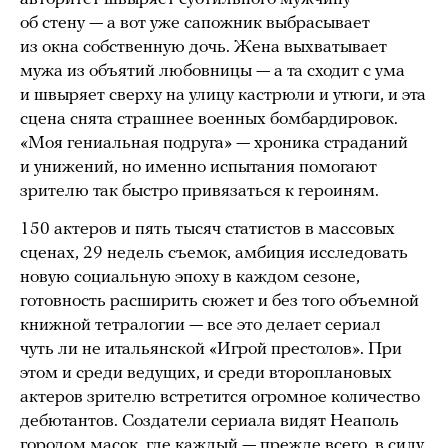
об стену — а вот уже сапожник выбрасывает
из окна собственную дочь. Жена выхватывает
мужа из объятий любовницы — а та сходит с ума
и швыряет сверху на улицу кастрюли и утюги, и эта
сцена снята страшнее военных бомбардировок.
«Моя гениальная подруга» — хроника страданий
и унижений, но именно испытания помогают
зрителю так быстро привязаться к героиням.
150 актеров и пять тысяч статистов в массовых
сценах, 29 недель съемок, амбиция исследовать
новую социальную эпоху в каждом сезоне,
готовность расширить сюжет и без того объемной
книжной тетралогии — все это делает сериал
чуть ли не итальянской «Игрой престолов». При
этом и среди ведущих, и среди второплановых
актеров зрителю встретится огромное количество
дебютантов. Создатели сериала видят Неаполь
городом масок, где каждый — прежде всего, в силу