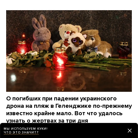
О погибших при падении украинского
дрона на пляж в Геленджике по-прежнему
известно крайне мало. Вот что удалось
узнать о жертвах за три дня
МЫ ИСПОЛЬЗУЕМ КУКИ!
день назад
НОВОСТИ
ЧТО ЭТО ЗНАЧИТ?