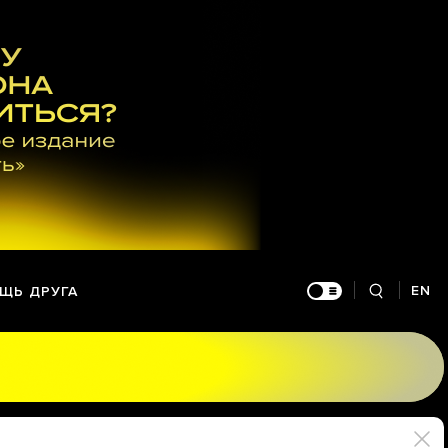
EN
ЩЬ ДРУГА