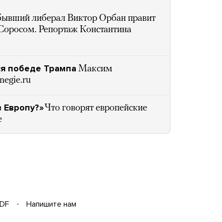
бывший либерал Виктор Орбан правит
 Соросом. Репортаж Константина
ся победе Трампа
Максим
egie.ru
в Европу?»
Что говорят европейские
е
DF
Напишите нам