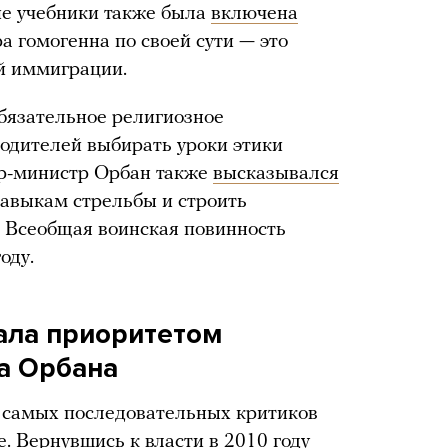
ие учебники также была
включена
ра гомогенна по своей сути — это
й иммиграции.
бязательное религиозное
родителей выбирать уроки этики
ер-министр Орбан также
высказывался
навыкам стрельбы и строить
 Всеобщая воинская повинность
оду.
ала приоритетом
а Орбана
 самых последовательных критиков
. Вернувшись к власти в 2010 году