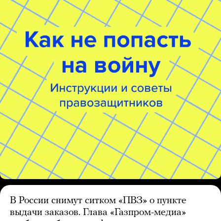
В России снимут ситком «ПВЗ» о пункте
выдачи заказов. Глава «Газпром-медиа»