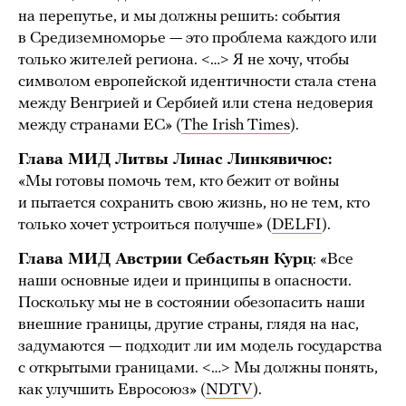
на перепутье, и мы должны решить: события
в Средиземноморье — это проблема каждого или
только жителей региона. <…> Я не хочу, чтобы
символом европейской идентичности стала стена
между Венгрией и Сербией или стена недоверия
между странами ЕС» (
The Irish Times
).
Глава МИД Литвы
Линас Линкявичюс
:
«Мы готовы помочь тем, кто бежит от войны
и пытается сохранить свою жизнь, но не тем, кто
только хочет устроиться получше» (
DELFI
).
Глава МИД Австрии Себастьян Курц
: «Все
наши основные идеи и принципы в опасности.
Поскольку мы не в состоянии обезопасить наши
внешние границы, другие страны, глядя на нас,
задумаются — подходит ли им модель государства
с открытыми границами. <…> Мы должны понять,
как улучшить Евросоюз» (
NDTV
).