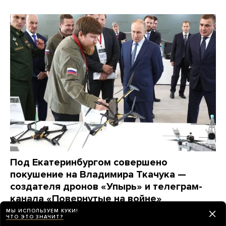
Под Екатеринбургом совершено
покушение на Владимира Ткачука —
создателя дронов «Упырь» и телеграм-
канала «Повернутые на войне»
Он выжил, но водитель его автомобиля погиб
МЫ ИСПОЛЬЗУЕМ КУКИ!
ЧТО ЭТО ЗНАЧИТ?