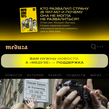
Перейти
к
материалам
НОВОСТИ
ИСТОРИИ
РАЗБОР
ПОДКАСТЫ
МАГАЗ
П