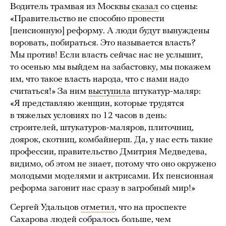
Водитель трамвая из Москвы
сказал
со сцены:
«Правительство не способно провести
[пенсионную] реформу. А люди будут вынуждены
воровать, побираться. Это называется власть?
Мы против! Если власть сейчас нас не услышит,
то осенью мы выйдем на забастовку, мы покажем
им, что такое власть народа, что с нами надо
считаться!» За ним
выступила
штукатур-маляр:
«Я представляю женщин, которые трудятся
в тяжелых условиях по 12 часов в день:
строителей, штукатуров-маляров, плиточниц,
доярок, скотниц, комбайнерш. Да, у нас есть такие
профессии, правительство Дмитрия Медведева,
видимо, об этом не знает, потому что оно окружено
молодыми моделями и актрисами. Их пенсионная
реформа загонит нас сразу в загробный мир!»
Сергей Удальцов
отметил
, что на проспекте
Сахарова людей собралось больше, чем