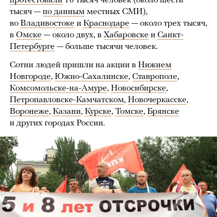
протестовали
10 тысяч человек (около шести
тысяч —
по данным
местных СМИ),
во
Владивостоке
и
Краснодаре
— около трех тысяч,
в
Омске
— около двух, в
Хабаровске
и
Санкт-
Петербурге
— больше тысячи человек.
Сотни людей пришли на акции в
Нижнем
Новгороде
,
Южно-Сахалинске
,
Ставрополе
,
Комсомольске-на-Амуре
,
Новосибирске
,
Петропавловске-Камчатском
,
Новочеркасске
,
Воронеже
,
Казани
,
Курске
,
Томске
,
Брянске
и других городах России.