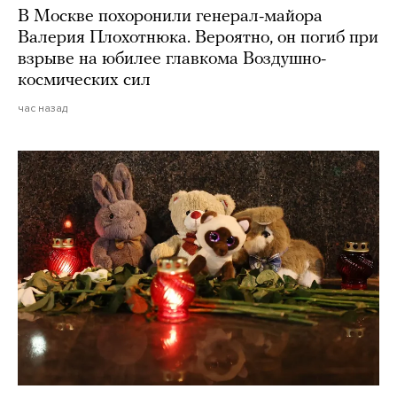
В Москве похоронили генерал-майора
Валерия Плохотнюка. Вероятно, он погиб при
взрыве на юбилее главкома Воздушно-
космических сил
час назад