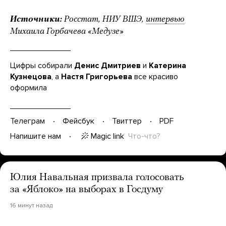
Источники:
Росстат, НИУ ВШЭ,
интервью
Михаила Горбачева «Медузе»
Цифры собирали
Денис Дмитриев
и
Катерина
Кузнецова
, а
Настя Григорьева
все красиво
оформила
Телеграм
Фейсбук
Твиттер
PDF
Magic link
Что-что?
Напишите нам
Юлия Навальная призвала голосовать
за «Яблоко» на выборах в Госдуму
16 минут назад