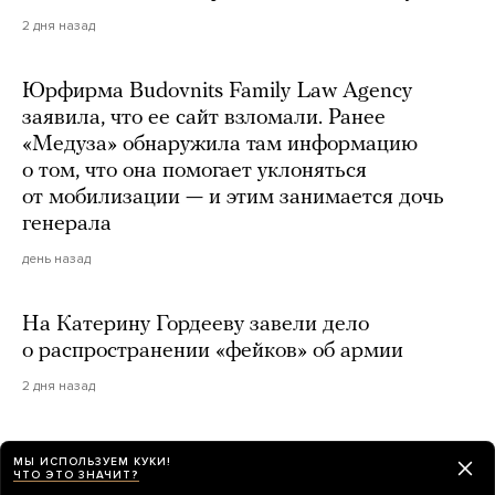
2 дня назад
Юрфирма Budovnits Family Law Agency
заявила, что ее сайт взломали. Ранее
«Медуза» обнаружила там информацию
о том, что она помогает уклоняться
от мобилизации — и этим занимается дочь
генерала
день назад
На Катерину Гордееву завели дело
о распространении «фейков» об армии
2 дня назад
В Швеции задержали пару российских
МЫ ИСПОЛЬЗУЕМ КУКИ!
туристов. Их посчитали «угрозой
ЧТО ЭТО ЗНАЧИТ?