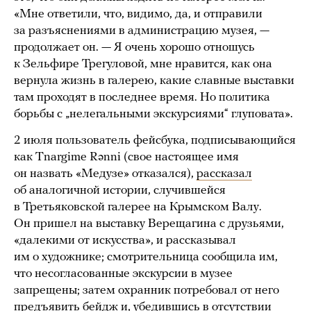
«Мне ответили, что, видимо, да, и отправили
за разъяснениями в администрацию музея, —
продолжает он. — Я очень хорошо отношусь
к Зельфире Трегуловой, мне нравится, как она
вернула жизнь в галерею, какие славные выставки
там проходят в последнее время. Но политика
борьбы с „нелегальными экскурсиями“ глуповата».
2 июля пользователь фейсбука, подписывающийся
как Tnargime Rǝnni (свое настоящее имя
он назвать «Медузе» отказался),
рассказал
об аналогичной истории, случившейся
в Третьяковской галерее на Крымском Валу.
Он пришел на выставку Верещагина с друзьями,
«далекими от искусства», и рассказывал
им о художнике; смотрительница сообщила им,
что несогласованные экскурсии в музее
запрещены; затем охранник потребовал от него
предъявить бейдж и, убедившись в отсутствии