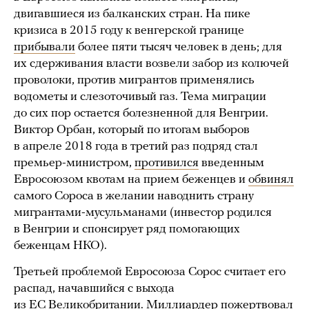
двигавшиеся из балканских стран. На пике
кризиса в 2015 году к венгерской границе
прибывали
более пяти тысяч человек в день; для
их сдерживания власти возвели забор из колючей
проволоки, против мигрантов применялись
водометы и слезоточивый газ. Тема миграции
до сих пор остается болезненной для Венгрии.
Виктор Орбан, который по итогам выборов
в апреле 2018 года в третий раз подряд стал
премьер-министром,
противился
введенным
Евросоюзом квотам на прием беженцев и
обвинял
самого Сороса в желании наводнить страну
мигрантами-мусульманами (инвестор родился
в Венгрии и спонсирует ряд помогающих
беженцам НКО).
Третьей проблемой Евросоюза Сорос считает его
распад, начавшийся с выхода
из ЕС Великобритании. Миллиардер
пожертвовал