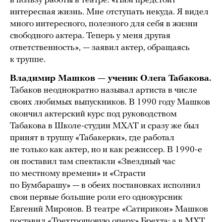
в пользу работы в театре. «Нам предстоит
интересная жизнь. Мне отступать некуда. Я видел
много интересного, полезного для себя в жизни
свободного актера. Теперь у меня другая
ответственность», — заявил актер, обращаясь
к труппе.
Владимир Машков — ученик Олега Табакова.
Табаков неоднократно называл артиста в числе
своих любимых выпускников. В 1990 году Машков
окончил актерский курс под руководством
Табакова в Школе-студии МХАТ и сразу же был
принят в труппу «Табакерки», где работал
не только как актер, но и как режиссер. В 1990-е
он поставил там спектакли «Звездный час
по местному времени» и «Страсти
по Бумбарашу» — в обеих постановках исполнил
свои первые большие роли его однокурсник
Евгений Миронов. В театре «Сатирикон» Машков
поставил «Трехгрошовую оперу» Брехта; а в МХТ