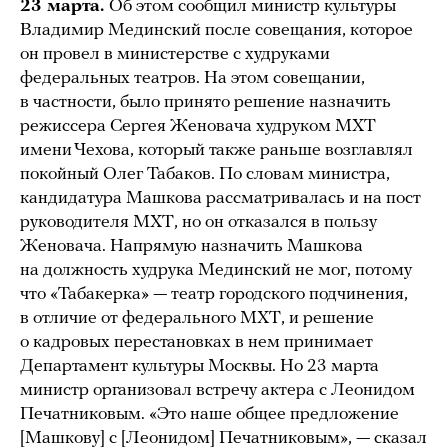
23 марта.
Об этом сообщил министр культуры
Владимир Мединский после совещания, которое
он провел в министерстве с худруками
федеральных театров. На этом совещании,
в частности, было принято решение назначить
режиссера Сергея Женовача худруком МХТ
имени Чехова, который также раньше возглавлял
покойный Олег Табаков. По словам министра,
кандидатура Машкова рассматривалась и на пост
руководителя МХТ, но он отказался в пользу
Женовача. Напрямую назначить Машкова
на должность худрука Мединский не мог, потому
что «Табакерка» — театр городского подчинения,
в отличие от федерального МХТ, и решение
о кадровых перестановках в нем принимает
Департамент культуры Москвы. Но 23 марта
министр организовал встречу актера с Леонидом
Печатниковым. «Это наше общее предложение
[Машкову] с [Леонидом] Печатниковым», — сказал