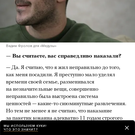
Вадим Фролов для «Медузы»
— Вы считаете, вас справедливо наказали?
— Да. Я считаю, что я жил неправильно до того,
как меня посадили. Я преступно мало уделял
времени своей семье, разменивался
на незначительные вещи, совершенно
неправильно была выстроена система
ценностей — какие-то сиюминутные развлечения.
Но тем не менее я не считаю, что наказание
за пакетик кокаина адекватно 11 годам строгого
режима. Нельзя давать человеку срок за то, что
МЫ ИСПОЛЬЗУЕМ КУКИ!
ЧТО ЭТО ЗНАЧИТ?
он распоряжался своим здоровьем так, как считал