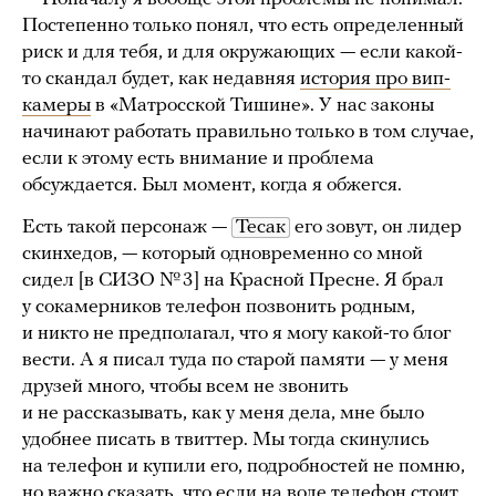
Постепенно только понял, что есть определенный
риск и для тебя, и для окружающих — если какой-
то скандал будет, как недавняя
история про вип-
камеры
в «Матросской Тишине». У нас законы
начинают работать правильно только в том случае,
если к этому есть внимание и проблема
обсуждается. Был момент, когда я обжегся.
Есть такой персонаж —
Тесак
его зовут, он лидер
скинхедов, — который одновременно со мной
сидел [в СИЗО № 3] на Красной Пресне. Я брал
у сокамерников телефон позвонить родным,
и никто не предполагал, что я могу какой-то блог
вести. А я писал туда по старой памяти — у меня
друзей много, чтобы всем не звонить
и не рассказывать, как у меня дела, мне было
удобнее писать в твиттер. Мы тогда скинулись
на телефон и купили его, подробностей не помню,
но важно сказать, что если на воле телефон стоит