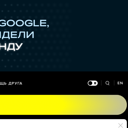
EN
ЩЬ ДРУГА