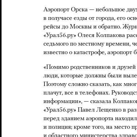
Аэропорт Орска — небольшое дву
в получасе езды от города, его о
рейсы до Москвы и обратно. Жур
«Урал56.ру» Олеся Колпакова расс
седьмого по местному времени, чер
известно о катастрофе, аэропорт 
«Помимо родственников и друзей 
люди, которые должны были вылет
Поэтому сложно сказать, как мно
плачут, все в телефонах. Руководс
информации», — сказала Колпако
«Урал56.ру» Павел Лещенко в раз
перед зданием аэропорта находи
и полиция; кроме того, на место 
и областного министерства здрав