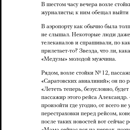
В шестом часу вечера возле сто
журналисты; к ним обещал выйти 
В аэропорту как обычно была толп
не слышал. Некоторые люди даже
телеканалов и спрашивали, по как
прилетает-то? Звезда, что ли, ка
«Медузы» молодой мужчина.
Рядом, возле стойки № 12, пасса
«Саратовских авиалиний»; он по р
«Лететь теперь, безусловно, буде
пассажир этого рейса Александр.
произойти где угодно, от всего н
перестраховки перед рейсом, коне
после таких новостей вот сейчас 
«Мама сейчас вся на нервах, поэто