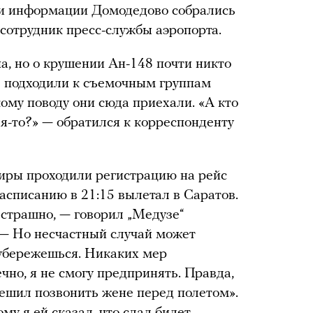
йки информации Домодедово собрались
сотрудник пресс-службы аэропорта.
а, но о крушении Ан-148 почти никто
 подходили к съемочным группам
ому поводу они сюда приехали. «А кто
кая-то?» — обратился к корреспонденту
жиры проходили регистрацию на рейс
асписанию в 21:15 вылетал в Саратов.
т страшно, — говорил „Медузе“
 — Но несчастный случай может
е убережешься. Никаких мер
чно, я не смогу предпринять. Правда,
решил позвонить жене перед полетом».
му я ей сказал, что сдал билет