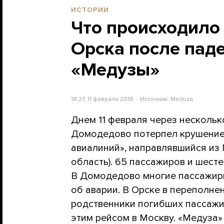
ИСТОРИИ
Что происходило
Орска после паде
«Медузы»
18:27, 11 февраля 2018
Источник:
Meduza
Днем 11 февраля через нескольк
Домодедово потерпел крушение 
авиалиний», направлявшийся из 
область). 65 пассажиров и шест
В Домодедово многие пассажиры
об аварии. В Орске в переполн
родственники погибших пассажи
этим рейсом в Москву. «Медуза» 