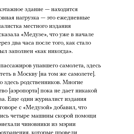
хэтажное здание — находится
сновная нагрузка — это ежедневные
налистка местного издания
казала «Медузе», что уже в начале
ез два часа после того, как стало
был заполнен «как никогда».
пассажиров упавшего самолета, здесь
еть в Москву [на том же самолете].
го здесь родственников. Многие
тво [аэропорта] пока не дает никакой
ва. Еще один журналист издания
говоре с «Медузой» добавил, что
лись четыре машины скорой помощи
приехали чиновники из мэрии
оохранения, которые провели