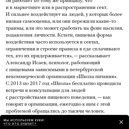
он работает по тому же принципу, что
и в маркетинге или в распространении сект.
И сильнее воздействует на людей, у которых более
низкая самооценка, или они пережили какие-то
травмы, или это может сработать на фоне насилия,
подавления личности. Кстати, пищевая форма
воздействия часто используется в сектах,
ограничения и строгие правила в еде сплачивают
тех, кто их придерживается», — рассказывает
Александр Исаев, психолог, работающий
с пищевыми зависимыми в петербургской
некоммерческой организации «Школа питания».
С 2013 по 2017 год «Школа» бесплатно проводила
встречи и консультации для людей
с расстройствами пищевого поведения, — как
говорят в организации, ежегодно к ним с этой
проблемой обращались до тысячи человек.
Организация получила несколько государственных
МЫ ИСПОЛЬЗУЕМ КУКИ!
ЧТО ЭТО ЗНАЧИТ?
грантов, но большую часть работы вели волонтеры: