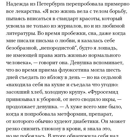
Надежда из Петербурга перепробовала примерно
все лекарства. «Я всю жизнь вела с телом борьбу,
пытаясь вписаться в стандарт красоты, который
усвоила не только из журналов, но и из любимой
литературы. Во время пробежки, сна, даже когда
мне писали письма о любви, я казалась себе
безобразной, „непородистой“, будто я лошадь,
не имеющей права жить жизнью нормального
человека», — говорит она. Девушка вспоминает,
что во время приема флуоксетина могла шесть
дней съедать по яблоку в день — но на седьмой
«находила себя на кухне и съедала что угодно:
засохший хлеб, холодную крупу». «Фуросемид
привязывал к уборной, от него сводило икры, —
продолжает девушка. — А хуже всего мне было,
когда я попробовала метформин, препарат,
от которого обычно худеют диабетики. Он может
резко снизить глюкозу в крови, я знала это,
но не побоялась. В итоге обнаружила себя над