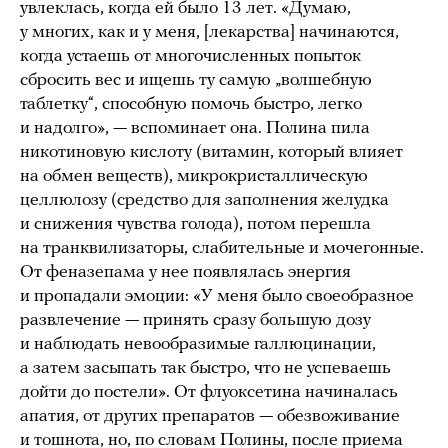
увлеклась, когда ей было 13 лет. «Думаю,
у многих, как и у меня, [лекарства] начинаются,
когда устаешь от многочисленных попыток
сбросить вес и ищешь ту самую „волшебную
таблетку“, способную помочь быстро, легко
и надолго», — вспоминает она. Полина пила
никотиновую кислоту (витамин, который влияет
на обмен веществ), микрокристаллическую
целлюлозу (средство для заполнения желудка
и снижения чувства голода), потом перешла
на транквилизаторы, слабительные и мочегонные.
От феназепама у нее появлялась энергия
и пропадали эмоции: «У меня было своеобразное
развлечение — принять сразу большую дозу
и наблюдать невообразимые галлюцинации,
а затем засыпать так быстро, что не успеваешь
дойти до постели». От флуоксетина начиналась
апатия, от других препаратов — обезвоживание
и тошнота, но, по словам Полины, после приема