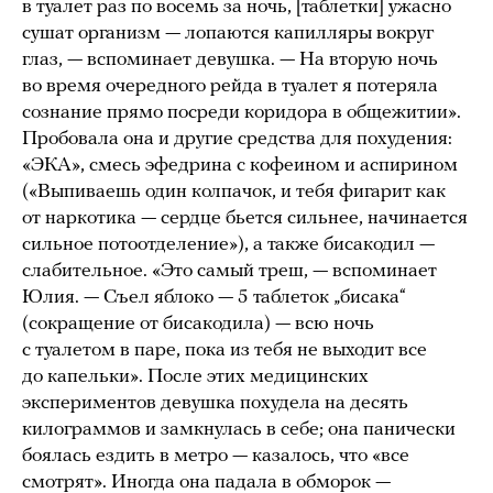
в туалет раз по восемь за ночь, [таблетки] ужасно
сушат организм — лопаются капилляры вокруг
глаз, — вспоминает девушка. — На вторую ночь
во время очередного рейда в туалет я потеряла
сознание прямо посреди коридора в общежитии».
Пробовала она и другие средства для похудения:
«ЭКА», смесь эфедрина с кофеином и аспирином
(«Выпиваешь один колпачок, и тебя фигарит как
от наркотика — сердце бьется сильнее, начинается
сильное потоотделение»), а также бисакодил —
слабительное. «Это самый треш, — вспоминает
Юлия. — Съел яблоко — 5 таблеток „бисака“
(сокращение от бисакодила) — всю ночь
с туалетом в паре, пока из тебя не выходит все
до капельки». После этих медицинских
экспериментов девушка похудела на десять
килограммов и замкнулась в себе; она панически
боялась ездить в метро — казалось, что «все
смотрят». Иногда она падала в обморок —