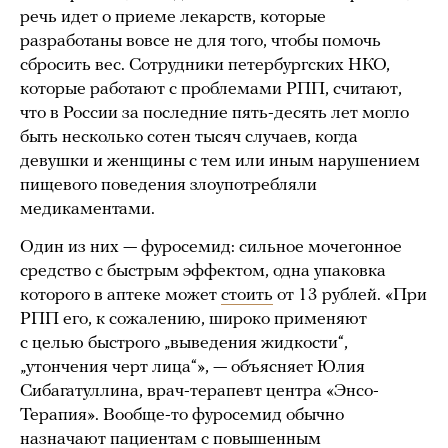
речь идет о приеме лекарств, которые
разработаны вовсе не для того, чтобы помочь
сбросить вес. Сотрудники петербургских НКО,
которые работают с проблемами РПП, считают,
что в России за последние пять-десять лет могло
быть несколько сотен тысяч случаев, когда
девушки и женщины с тем или иным нарушением
пищевого поведения злоупотребляли
медикаментами.
Один из них — фуросемид: сильное мочегонное
средство с быстрым эффектом, одна упаковка
которого в аптеке может
стоить
от 13 рублей. «При
РПП его, к сожалению, широко применяют
с целью быстрого „выведения жидкости“,
„утончения черт лица“», — объясняет Юлия
Сибагатуллина, врач-терапевт центра «Энсо-
Терапия». Вообще-то фуросемид обычно
назначают
пациентам с повышенным