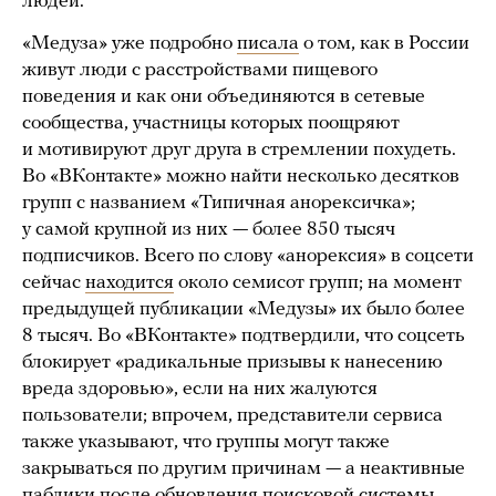
людей.
«Медуза» уже подробно
писала
о том, как в России
живут люди с расстройствами пищевого
поведения и как они объединяются в сетевые
сообщества, участницы которых поощряют
и мотивируют друг друга в стремлении похудеть.
Во «ВКонтакте» можно найти несколько десятков
групп с названием «Типичная анорексичка»;
у самой крупной из них — более 850 тысяч
подписчиков. Всего по слову «анорексия» в соцсети
сейчас
находится
около семисот групп; на момент
предыдущей публикации «Медузы» их было более
8 тысяч. Во «ВКонтакте» подтвердили, что соцсеть
блокирует «радикальные призывы к нанесению
вреда здоровью», если на них жалуются
пользователи; впрочем, представители сервиса
также указывают, что группы могут также
закрываться по другим причинам — а неактивные
паблики после обновления поисковой системы