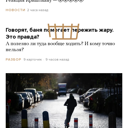
Реакция Криштиану — 🤣🤣🤣🤣🤣
2 часа назад
НОВОСТИ
Говорят, баня помогает пережить жару.
Это правда?
А полезно ли туда вообще ходить? И кому точно
нельзя?
9 карточек
9 часов назад
РАЗБОР