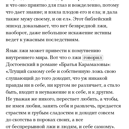
и что оно приятно для глаз и вожделенно, потому
что дает знание; и взяла плодов его и ела; и дала
также мужу своему, и он ел». Этот библейский
эпизод доказывает, что нет безвредной лжи,
наоборот, даже небольшое искажение истины
ведет к ужасным последствиям.
Язык лжи может привести к помутнению
внутреннего мира. Вот что о лжи
говорил
Достоевский в романе «Братья Карамазовы»:
«Лгущий самому себе и собственную ложь свою
слушающий до того доходит, что уж никакой
правды ни в себе, ни кругом не различает, а стало
быть, входит в неуважение и к себе, и к другим.
Не уважая же никого, перестает любить, а чтобы,
не имея любви, занять себя и развлечь, предается
страстям и грубым сладостям и доходит совсем
до скотства в пороках своих, а все
от беспрерывной лжи и людям, и себе самому».