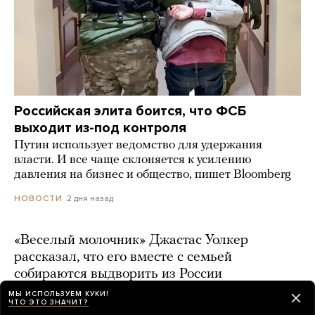
Российская элита боится, что ФСБ
выходит из-под контроля
Путин использует ведомство для удержания
власти. И все чаще склоняется к усилению
давления на бизнес и общество, пишет Bloomberg
2 дня назад
НОВОСТИ
«Веселый молочник» Джастас Уолкер
рассказал, что его вместе с семьей
собираются выдворить из России
МЫ ИСПОЛЬЗУЕМ КУКИ!
2 дня назад
ЧТО ЭТО ЗНАЧИТ?