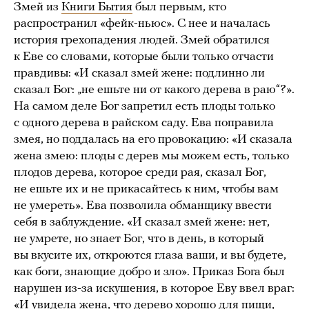
Змей из
Книги Бытия
был первым, кто
распространил «фейк-ньюс». С нее и началась
история грехопадения людей. Змей обратился
к Еве со словами, которые были только отчасти
правдивы: «И сказал змей жене: подлинно ли
сказал Бог: „не ешьте ни от какого дерева в раю“?».
На самом деле Бог запретил есть плоды только
с одного дерева в райском саду. Ева поправила
змея, но поддалась на его провокацию: «И сказала
жена змею: плоды с дерев мы можем есть, только
плодов дерева, которое среди рая, сказал Бог,
не ешьте их и не прикасайтесь к ним, чтобы вам
не умереть». Ева позволила обманщику ввести
себя в заблуждение. «И сказал змей жене: нет,
не умрете, но знает Бог, что в день, в который
вы вкусите их, откроются глаза ваши, и вы будете,
как боги, знающие добро и зло». Приказ Бога был
нарушен из-за искушения, в которое Еву ввел враг:
«И увидела жена, что дерево хорошо для пищи,