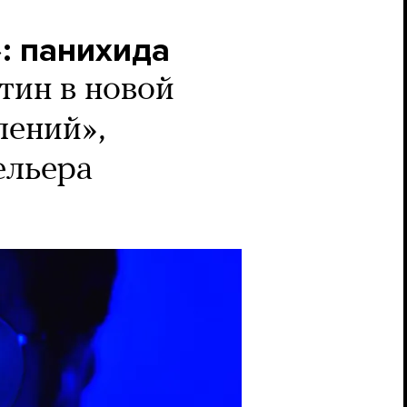
: панихида
тин в новой
лений»,
ельера