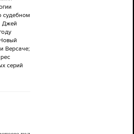
огии
о судебном
О Джей
году
 Новый
и Версаче;
ирес
ых серий