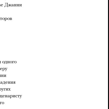
тве Джанни
второв
 одного
меру
нни
падения
ругих
сценаристу
го