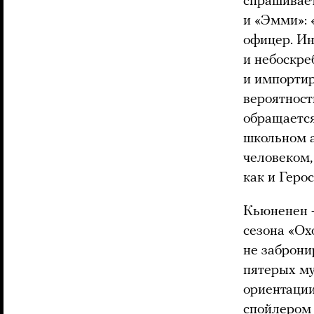
спрашивает
и «Эмми»: 
офицер. Ин
и небоскре
и импортир
вероятност
обращается
школьном а
человеком,
как и Герос
Кьюненен —
сезона «Ох
не заброни
пятерых му
ориентации
спойлером 