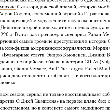
ериканская история преступлений» о судебном п
мпсоне
была юридической драмой, которую мог б
Аарон Соркин, современной версией «12 разгнев
балансирующей между реалити-шоу и эксцентрич
Действие второй происходит не в стенах суда, а 
990-х. В этот раз продюсер и сценарист Райан Ме
ирующий самые громкие преступления в истории
на нон-фикшн американской журналистки Морин 
 «Вульгарные услуги: Эндрю Кьюненен, Джанни 
удачная полицейская облава в истории США» (Vulg
anan, Gianni Versace, And The Largest Failed Manh
Сериал делает акцент на «облаве» — и воссоздает х
еловека.
рвом сезоне, сериал не только восстанавливает соб
против О Джей Симпсона» на первом плане был с
спортсменом, но в контексте самого медийного п