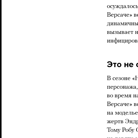
осуждалось
Версаче» в
динамичным
вызывает н
инфицирова
Это не
В сезоне «
персонажа,
во время н
Версаче» в
на моделье
жертв Эндр
Тому Робу 