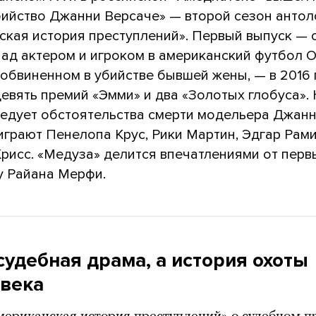
бийство Джанни Версаче» — второй сезон антол
ская история преступлений». Первый выпуск — 
над актером и игроком в американский футбол 
 обвиненном в убийстве бывшей жены, — в 2016 
евять премий «Эмми» и два «Золотых глобуса».
ледует обстоятельства смерти модельера Джанн
играют Пенелопа Крус, Рики Мартин, Эдгар Рам
рисс. «Медуза» делится впечатлениями от перв
у Райана Мерфи.
судебная драма, а история охоты
овека