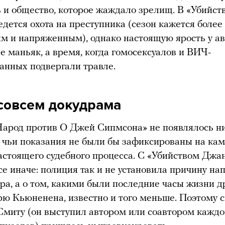
 и общество, которое жаждало зрелищ. В «Убийс
едется охота на преступника (сезон кажется более
 и напряженным), однако настоящую ярость у а
е маньяк, а время, когда гомосексуалов и ВИЧ-
нных подвергали травле.
 совсем докудрама
Народ против О Джей Сипмсона» не появлялось ни
 чьи показания не были бы зафиксированы на ка
астоящего судебного процесса. С «Убийством Джа
се иначе: полиция так и не установила причину на
ра, а о том, какими были последние часы жизни д
ю Кьюненена, известно и того меньше. Поэтому 
Смиту (он выступил автором или соавтором каждо