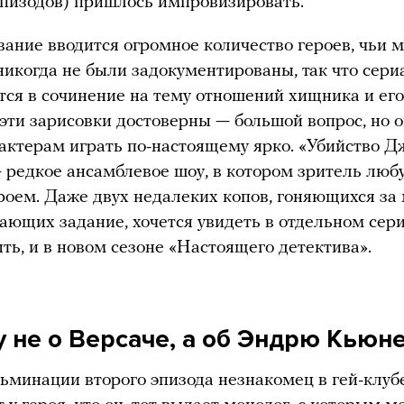
эпизодов) пришлось импровизировать.
вание вводится огромное количество героев, чьи 
никогда не были задокументированы, так что сери
ся в сочинение на тему отношений хищника и его
эти зарисовки достоверны — большой вопрос, но 
актерам играть по-настоящему ярко. «Убийство 
 редкое ансамблевое шоу, в котором зритель люб
оем. Даже двух недалеких копов, гоняющихся за
ающих задание, хочется увидеть в отдельном сери
ть, и в новом сезоне «Настоящего детектива».
у не о Версаче, а об Эндрю Кьюн
льминации второго эпизода незнакомец в гей-клуб