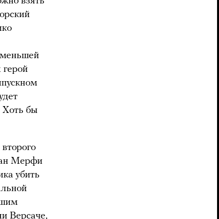
ожно взять
Морский
ико
аименьшей
х герой
ыпускном
удет
 Хоть бы
 второго
йан Мерфи
ика убить
альной
ьшим
ни Версаче,