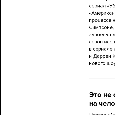
сериал «У
«Американ
процессе 
Симпсоне,
завоевал д
сезон исс
в сериале 
и Даррен К
нового шо
Это не 
на чел