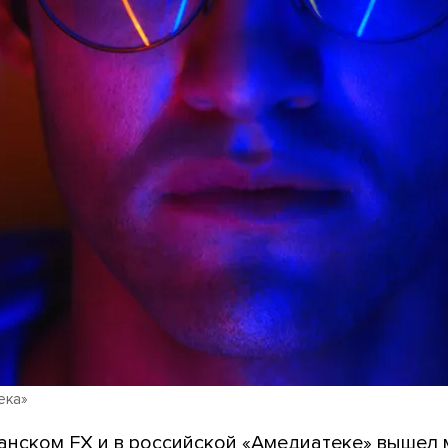
ека»
анском FX и в российской «Амедиатеке» вышел 