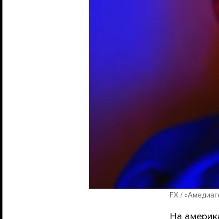
FX / «Амедиат
На америк