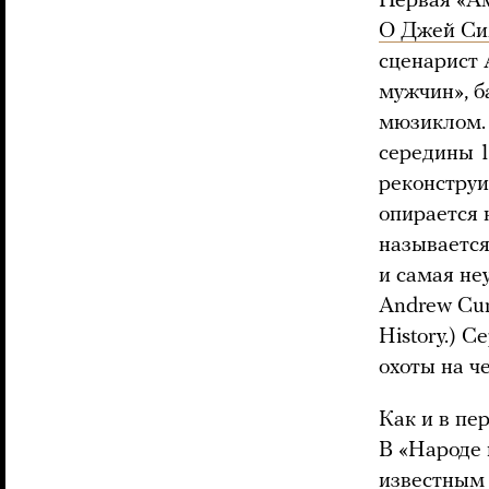
Первая «Ам
О Джей Си
сценарист 
мужчин», 
мюзиклом. 
середины 1
реконстру
опирается 
называется
и самая не
Andrew Cun
History.) 
охоты на ч
Как и в пе
В «Народе 
известным 