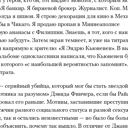
 у героя, кто он, тот выдает монолог, с которым м
«Я банкир. Я биржевой брокер. Журналист. Коп. 
огда я шпион. Я строю декорации для кино в Мех
бы в Чикаго. Я продаю пропан в Миннеаполисе
ую ананасы с Филиппин. Знаешь, я тот, кого с н
ью забудут». Затем экран темнеет, и уже на титра
 напрямую к зрителю: «Я Эндрю Кьюненен». В в
льбоме одноклассники написали, что Кьюненен б
 которого «с наибольшей вероятностью запомнят».
трата.
 серийный убийца, который мог бы стать звездой
отника за разумом» Дэвида Финчера, если бы Ра
ровал его раньше. Мотивы, заставившие преступн
жчин разного социального статуса и разной сексу
, так и остались неизвестными — но было бы бол
объяснить, почему так вышло. В отличие от Джан