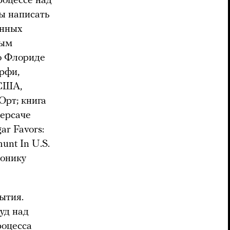
роцессе над
ы написать
анных
ным
во Флориде
рфи,
 США,
Орт; книга
Версаче
ar Favors:
unt In U.S.
ронику
ытия.
уд над
роцесса