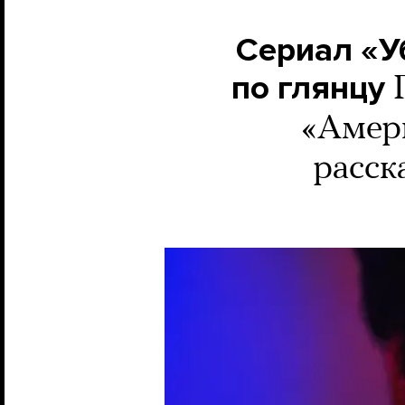
Сериал «У
по глянцу
«Амери
расск