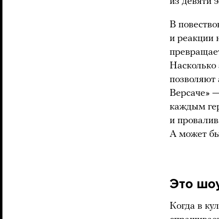
из девяти 
В повество
и реакции 
превращает
Насколько 
позволяют 
Версаче» —
каждым гер
и провалив
А может бы
Это шо
Когда в ку