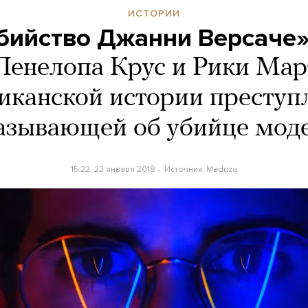
ИСТОРИИ
бийство Джанни Версаче»
Пенелопа Крус и Рики Мар
канской истории преступ
азывающей об убийце мод
15:22, 22 января 2018
Источник:
Meduza