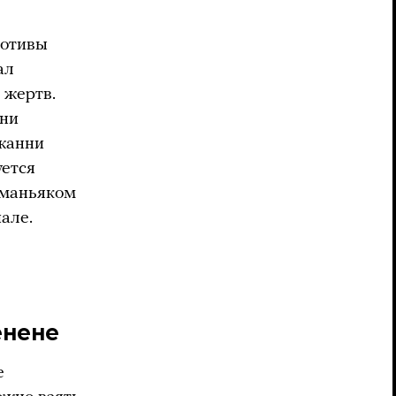
мотивы
ал
 жертв.
они
Джанни
уется
 маньяком
але.
енене
е