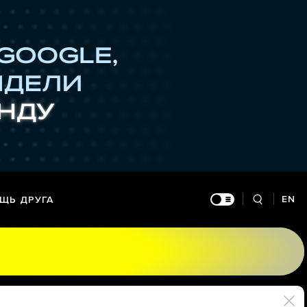
EN
ЩЬ ДРУГА