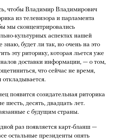
ись, чтобы Владимир Владимирович
орика из телевизора и парламента
обы мы сконцентрировались
льно-культурных аспектах нашей
знаю, будет ли так, но очень на это
ть эту риторику, которая льется уже
аналов доставки информации, — о том,
ощетиниться, что сейчас не время,
и откладывается.
нец появится созидательная риторика
е шесть, десять, двадцать лет.
связанные с будущим страны.
едной раз появляется карт-бланш —
все остальные президенты опять