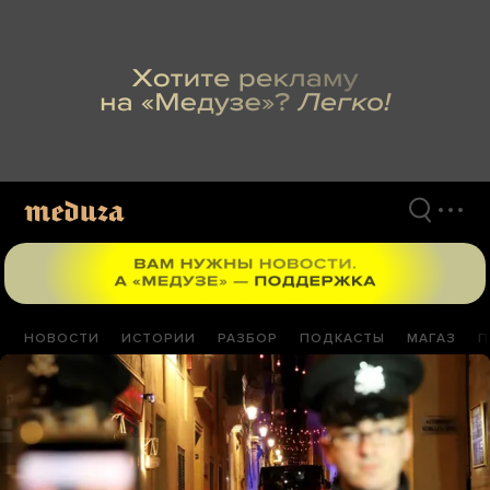
Перейти
к
материалам
НОВОСТИ
ИСТОРИИ
РАЗБОР
ПОДКАСТЫ
МАГАЗ
П