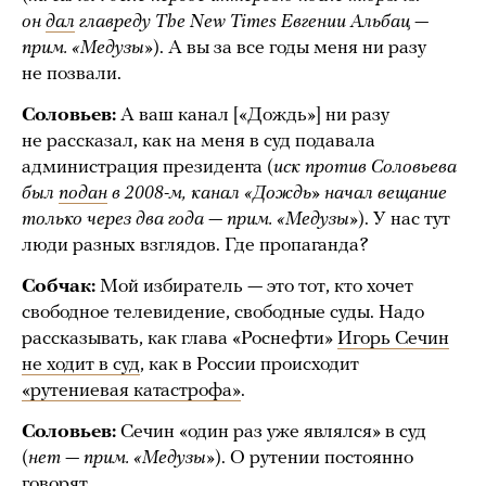
он
дал
главреду The New Times Евгении Альбац —
прим. «Медузы»
). А вы за все годы меня ни разу
не позвали.
Соловьев:
А ваш канал [«Дождь»] ни разу
не рассказал, как на меня в суд подавала
администрация президента (
иск против Соловьева
был
подан
в 2008-м, канал «Дождь» начал вещание
только через два года — прим. «Медузы»
). У нас тут
люди разных взглядов. Где пропаганда?
Собчак:
Мой избиратель — это тот, кто хочет
свободное телевидение, свободные суды. Надо
рассказывать, как глава «Роснефти»
Игорь Сечин
не ходит в суд
, как в России происходит
«рутениевая катастрофа»
.
Соловьев:
Сечин «один раз уже являлся» в суд
(
нет — прим. «Медузы»
). О рутении постоянно
говорят.