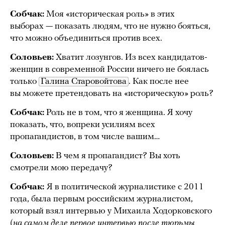
Собчак:
Моя «историческая роль» в этих
выборах — показать людям, что не нужно бояться,
что можно объединиться против всех.
Соловьев:
Хватит лозунгов. Из всех кандидатов-
женщин в современной России ничего не боялась
только
Галина Старовойтова
. Как после нее
вы можете претендовать на «историческую» роль?
Собчак:
Роль не в том, что я женщина. Я хочу
показать, что, вопреки усилиям всех
пропагандистов, в том числе вашим…
Соловьев:
В чем я пропагандист? Вы хоть
смотрели мою передачу?
Собчак:
Я в политической журналистике с 2011
года, была первым российским журналистом,
который взял интервью у Михаила Ходорковского
(
на самом деле первое интервью после тюрьмы